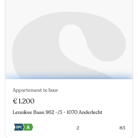
Appartement te huur
Nieuw
€ 1.200
Lennikse Baan 962 -/5 - 1070 Anderlecht
2
85