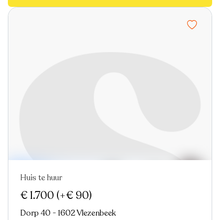
Huis te huur
Nieuw
€ 1.700
(+€ 90)
Dorp 40 - 1602 Vlezenbeek