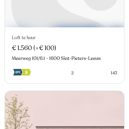
Loft te huur
Nieuw
€ 1.560
(+€ 100)
Meerweg 101/6.1 - 1600 Sint-Pieters-Leeuw
2
143