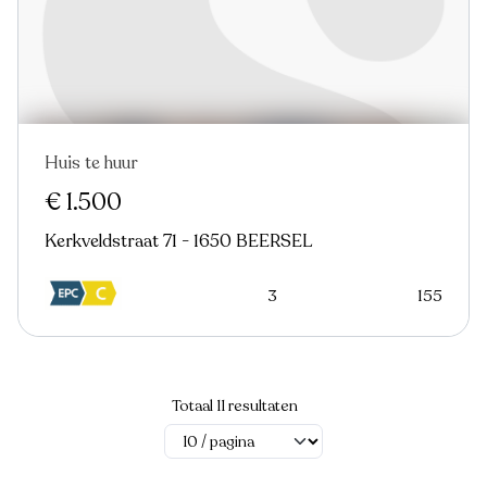
Huis te huur
Nieuw
€ 1.500
Kerkveldstraat 71 - 1650 BEERSEL
3
155
Totaal 11 resultaten