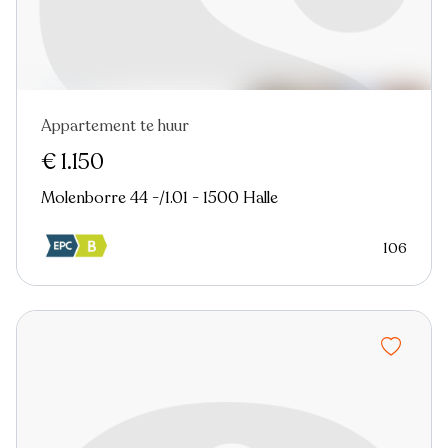
Appartement te huur
Nieuw
€ 1.150
Molenborre 44 -/1.01 - 1500 Halle
106