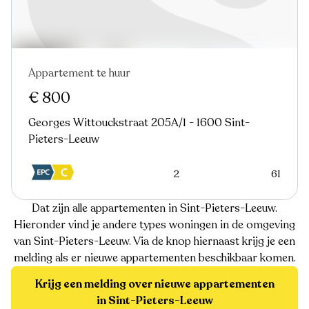
Appartement te huur
In optie
€ 800
Georges Wittouckstraat 205A/1 - 1600 Sint-
Pieters-Leeuw
2
61
Dat zijn alle appartementen in Sint-Pieters-Leeuw.
Hieronder vind je andere types woningen in de omgeving
van Sint-Pieters-Leeuw. Via de knop hiernaast krijg je een
melding als er nieuwe appartementen beschikbaar komen.
Krijg een melding over nieuwe appartementen
in Sint-Pieters-Leeuw