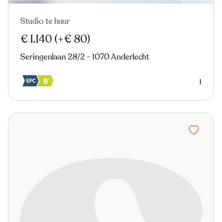
Studio te huur
Verhuurd
Nieuw
Virtual tour
€ 1.140
(+€ 80)
Seringenlaan 28/2 - 1070 Anderlecht
1