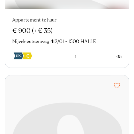
Appartement te huur
Nieuw
€ 900
(+€ 35)
Nijvelsesteenweg 412/01 - 1500 HALLE
1
65