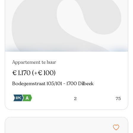
Appartement te huur
Nieuw
€ 1.170
(+€ 100)
Bodegemstraat 105/101 - 1700 Dilbeek
2
75