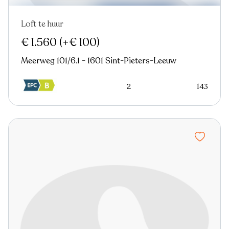
Loft te huur
Nieuw
€ 1.560
(+€ 100)
Meerweg 101/6.1 - 1601 Sint-Pieters-Leeuw
2
143