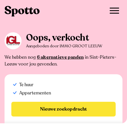
>
Te huur
>
Sint-Pieters-Leeuw
>
Appartement
Oops, verkocht
Aangeboden door IMMO GROOT LEEUW
We hebben nog
6 alternatieve panden
in Sint-Pieters-
Leeuw voor jou gevonden.
Te huur
Appartementen
Nieuwe zoekopdracht