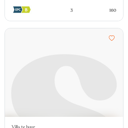
3
160
Villa te huur