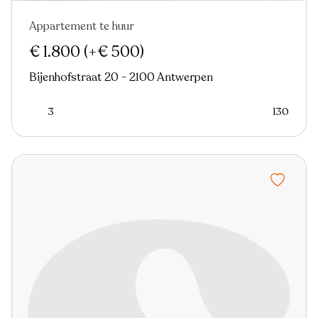
Appartement te huur
Nieuw
€ 1.800
(+€ 500)
Bijenhofstraat 20 - 2100 Antwerpen
3
130