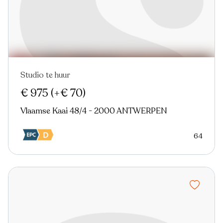
Studio te huur
Nieuw
€ 975
(+€ 70)
Vlaamse Kaai 48/4 - 2000 ANTWERPEN
64