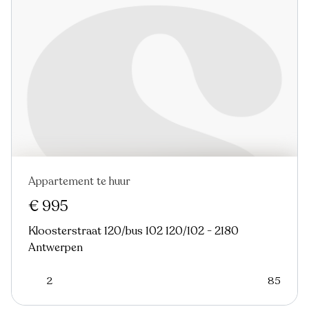
Appartement te huur
Nieuw
€ 995
Kloosterstraat 120/bus 102 120/102 - 2180
Antwerpen
2
85