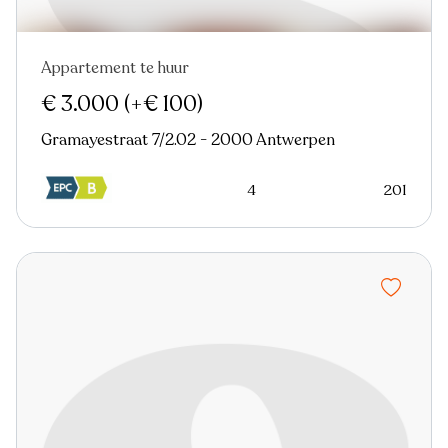
Appartement te huur
Nieuw
Virtual tour
€ 3.000
(+€ 100)
Gramayestraat 7/2.02 - 2000 Antwerpen
4
201