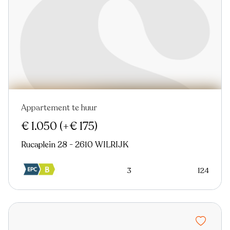
Appartement te huur
Nieuw
€ 1.050
(+€ 175)
Rucaplein 28 - 2610 WILRIJK
3
124