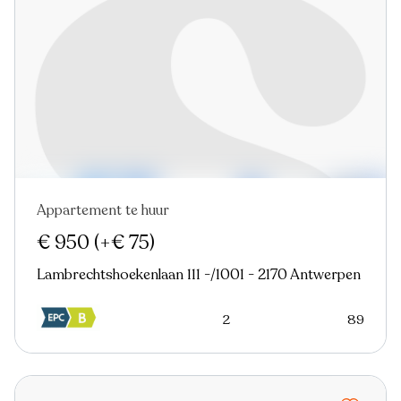
Appartement te huur
Nieuw
€ 950
(+€ 75)
Lambrechtshoekenlaan 111 -/1001 - 2170 Antwerpen
2
89