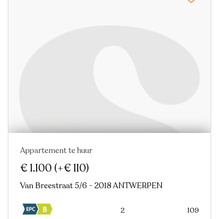
Appartement te huur
Nieuw
€ 1.100
(+€ 110)
Van Breestraat 5/6 - 2018 ANTWERPEN
2
109