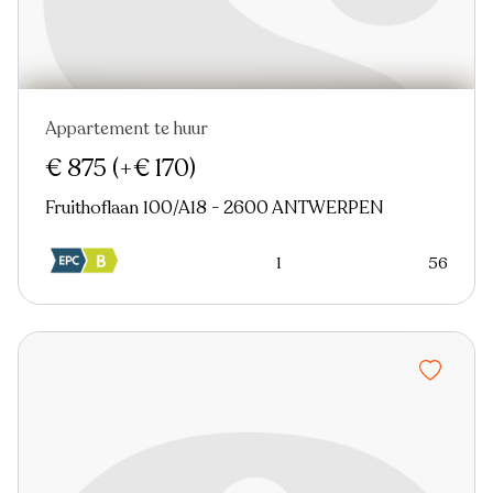
Appartement te huur
Nieuw
€ 875
(+€ 170)
Fruithoflaan 100/A18 - 2600 ANTWERPEN
1
56