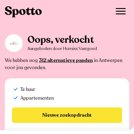
>
Te huur
>
Antwerpen
>
Appartement
Oops, verkocht
Aangeboden door Homixx Vastgoed
We hebben nog
312 alternatieve panden
in Antwerpen
voor jou gevonden.
Te huur
Appartementen
Nieuwe zoekopdracht