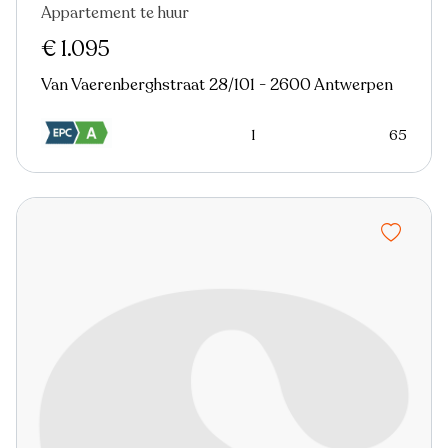
Appartement te huur
Nieuw
€ 1.095
Van Vaerenberghstraat 28/101 - 2600 Antwerpen
1
65