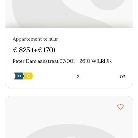
Appartement te huur
Nieuw
€ 825
(+€ 170)
Pater Damiaanstraat 37/001 - 2610 WILRIJK
2
93