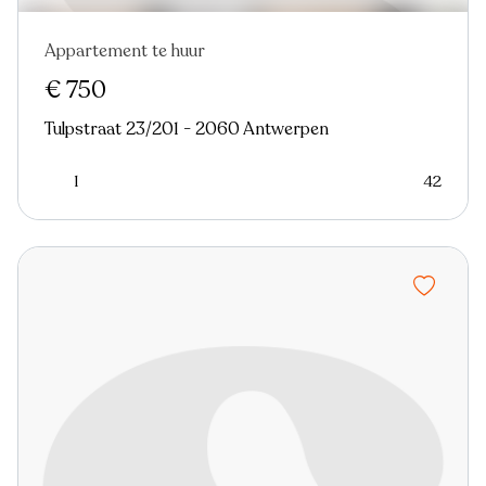
Appartement te huur
Nieuw
€ 750
Tulpstraat 23/201 - 2060 Antwerpen
1
42