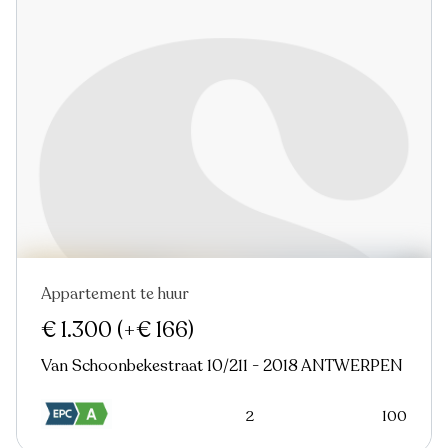
Appartement te huur
Nieuw
€ 1.300
(+€ 166)
Van Schoonbekestraat 10/211 - 2018 ANTWERPEN
2
100