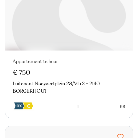
Appartement te huur
Nieuw
€ 750
Luitenant Naeyaertplein 28/V1+2 - 2140
BORGERHOUT
1
99