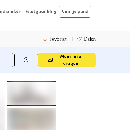
ijdzoeker
Vastgoedblog
Vind je pand
Favoriet
|
Delen
Meer info
r
vragen