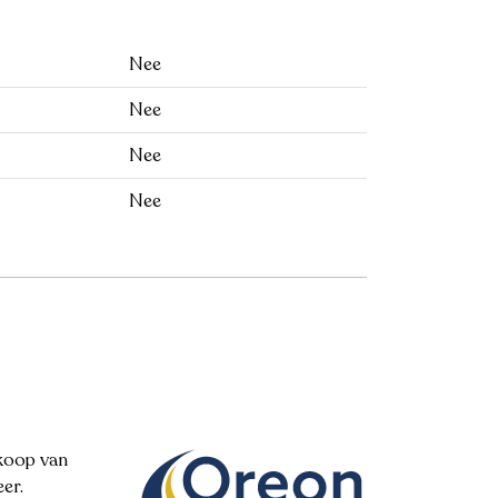
Nee
Nee
Nee
Nee
)koop van
er.