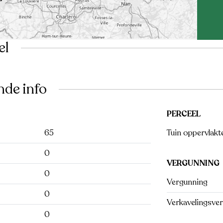
el
nde info
PERCEEL
65
Tuin oppervlakte
0
VERGUNNING
0
Vergunning
0
Verkavelingsve
0