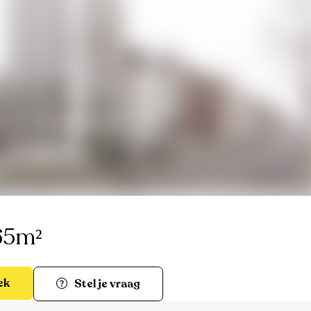
65m²
ek
Stel je vraag