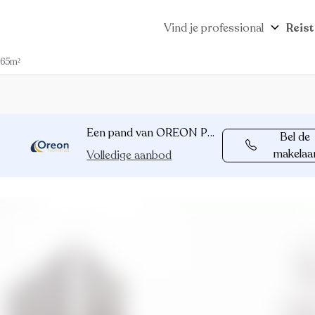
Vind je professional
Reist
 65m²
Een pand van OREON PROPERTIES
Bel de
makelaa
Volledige aanbod