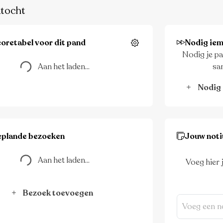
tocht
oretabel voor dit pand
Nodig iem
Instellingen
Nodig je pa
Aan het laden...
Aan het laden...
sa
Nodig 
eplande bezoeken
Jouw noti
Aan het laden...
Aan het laden...
Voeg hier 
Bezoek toevoegen