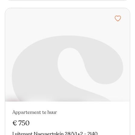
Appartement te huur
Nieuw
€ 750
Luitenant Naeyaertplein 28/V1+2 - 2140