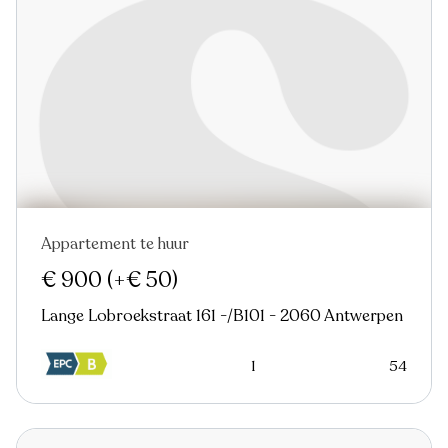
Appartement te huur
Nieuw
€ 900
(+€ 50)
Lange Lobroekstraat 161 -/B101 - 2060 Antwerpen
1
54