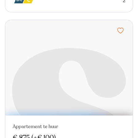
2
Appartement te huur
Nieuw
€ 875
(+€ 100)