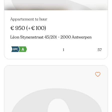
Appartement te huur
Nieuw
€ 950
(+€ 100)
Léon Stynenstraat 45/201 - 2000 Antwerpen
1
57