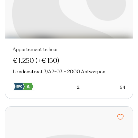
Appartement te huur
Nieuw
€ 1.250
(+€ 150)
Londenstraat 3/A2-03 - 2000 Antwerpen
2
94