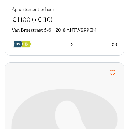
Appartement te huur
Nieuw
€ 1.100
(+€ 110)
Van Breestraat 5/6 - 2018 ANTWERPEN
2
109