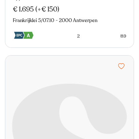
Nieuw
Virtual tour
€ 1.695
(+€ 150)
Frankrijklei 5/07.10 - 2000 Antwerpen
2
89