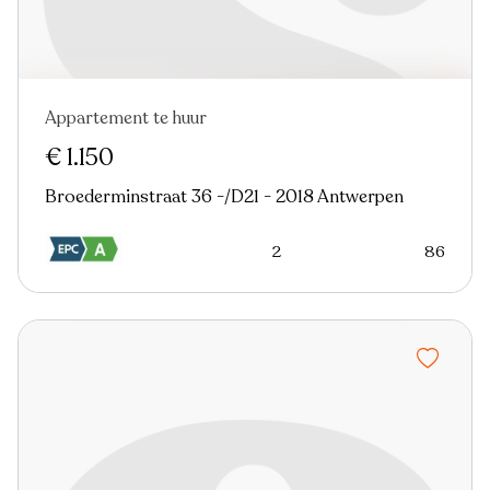
Appartement te huur
Nieuw
€ 1.150
Broederminstraat 36 -/D21 - 2018 Antwerpen
2
86