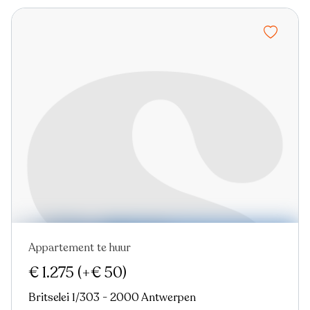
Appartement te huur
Nieuw
€ 1.275
(+€ 50)
Britselei 1/303 - 2000 Antwerpen