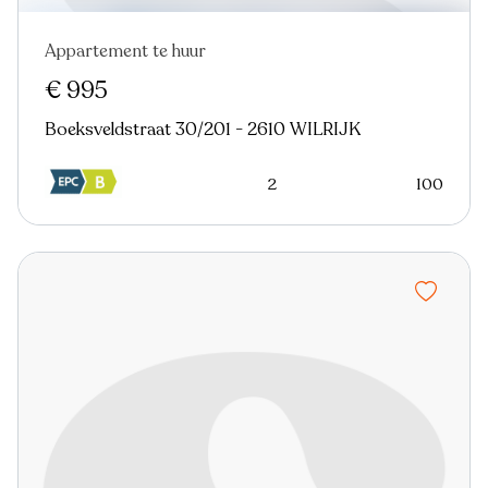
Appartement te huur
Nieuw
€ 995
Boeksveldstraat 30/201 - 2610 WILRIJK
2
100