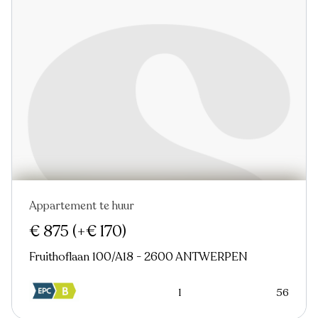
Appartement te huur
Nieuw
€ 875
(+€ 170)
Fruithoflaan 100/A18 - 2600 ANTWERPEN
1
56