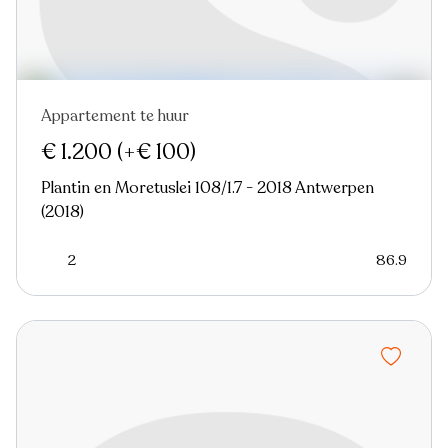
Appartement te huur
Nieuw
€ 1.200
(+€ 100)
Plantin en Moretuslei 108/1.7 - 2018 Antwerpen
(2018)
2
86.9