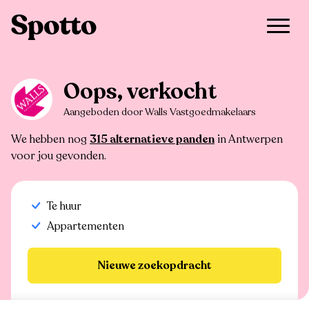
>
Te huur
>
Antwerpen
>
Appartement
Oops, verkocht
Aangeboden door Walls Vastgoedmakelaars
We hebben nog
315 alternatieve panden
in Antwerpen
voor jou gevonden.
Te huur
Appartementen
Nieuwe zoekopdracht