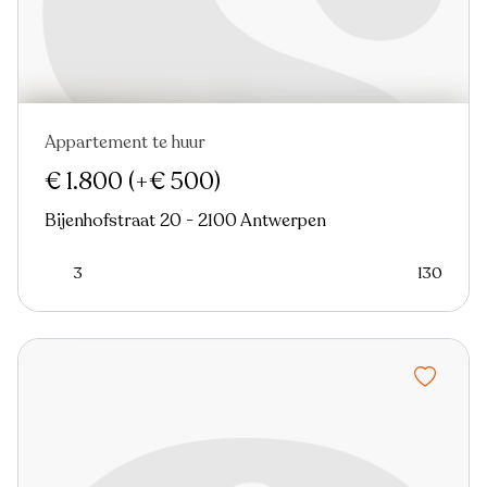
Appartement te huur
Nieuw
€ 1.800
(+€ 500)
Bijenhofstraat 20 - 2100 Antwerpen
3
130