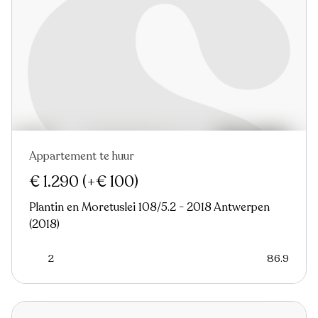
Appartement te huur
Nieuw
€ 1.290
(+€ 100)
Plantin en Moretuslei 108/5.2 - 2018 Antwerpen
(2018)
2
86.9