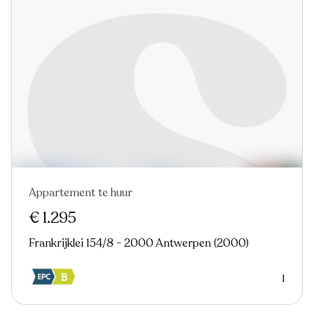
Appartement te huur
Nieuw
€ 1.295
Frankrijklei 154/8 - 2000 Antwerpen (2000)
1