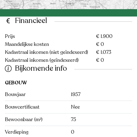
Financieel
Prijs
€ 1.900
Maandelijkse kosten
€ 0
Kadastraal inkomen (niet geïndexeerd)
€ 1.073
Kadastraal inkomen (geïndexeerd)
€ 0
Bijkomende info
GEBOUW
Bouwjaar
1957
Bouwcertificaat
Nee
Bewoonbaar (m²)
75
Verdieping
0