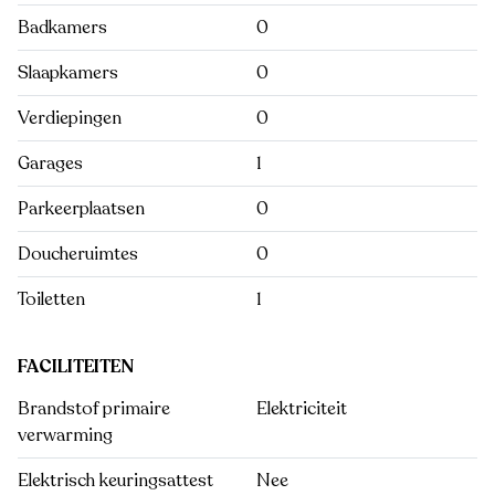
Badkamers
0
Slaapkamers
0
Verdiepingen
0
Garages
1
Parkeerplaatsen
0
Doucheruimtes
0
Toiletten
1
FACILITEITEN
Brandstof primaire
Elektriciteit
verwarming
Elektrisch keuringsattest
Nee