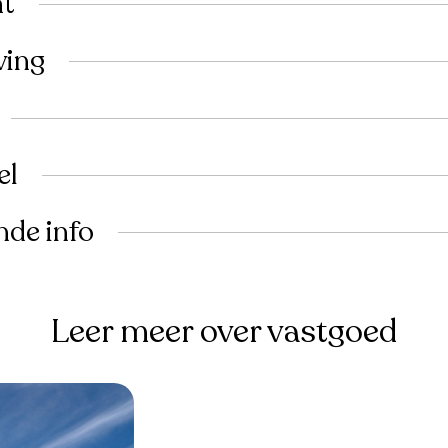
ht
ving
el
nde info
Leer meer over vastgoed