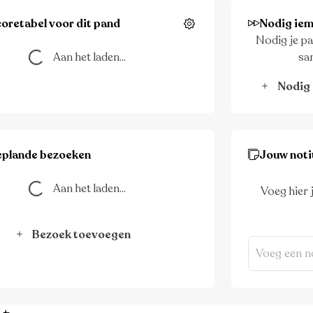
oretabel voor dit pand
Nodig iem
Instellingen
Nodig je pa
Aan het laden...
sa
Aan het laden...
Nodig 
eplande bezoeken
Jouw noti
Aan het laden...
Aan het laden...
Voeg hier 
Bezoek toevoegen