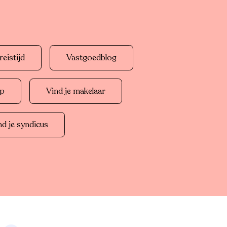
eistijd
Vastgoedblog
op
Vind je makelaar
nd je syndicus