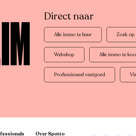
Direct naar
LIM
Alle immo te huur
Zoek op r
Webshop
Alle immo te ko
Professioneel vastgoed
Vi
fessionals
Over Spotto