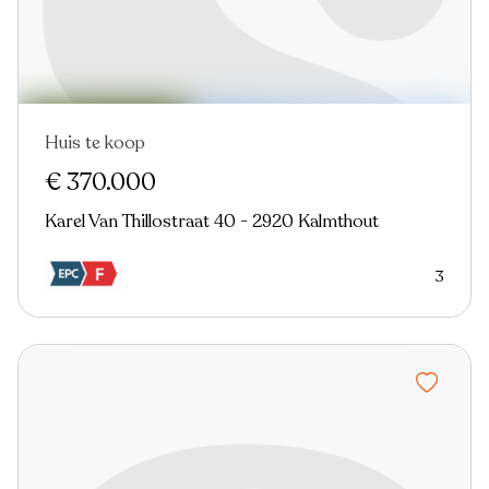
Huis te koop
Nieuw
€ 370.000
Karel Van Thillostraat 40 - 2920 Kalmthout
3