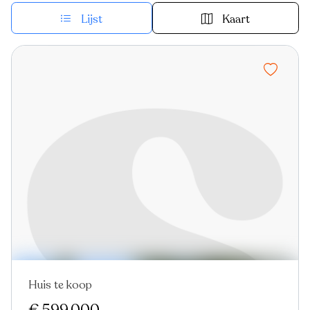
Lijst
Kaart
Huis te koop
Nieuw