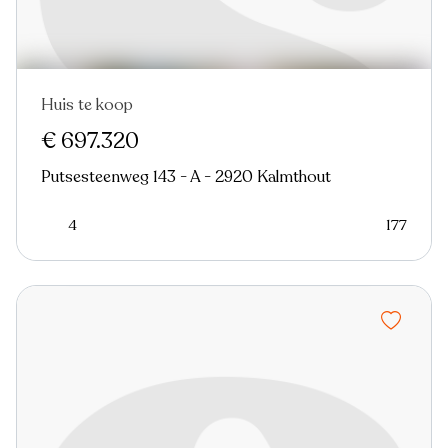
Huis te koop
In optie
€ 697.320
Putsesteenweg 143 - A - 2920 Kalmthout
4
177