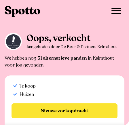
>
Te koop
>
Kalmthout
>
Huis
Oops, verkocht
Aangeboden door De Boer & Partners Kalmthout
We hebben nog
51 alternatieve panden
in Kalmthout
voor jou gevonden.
Te koop
Huizen
Nieuwe zoekopdracht