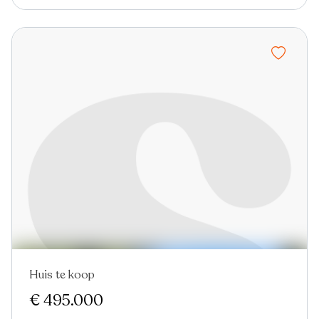
Huis te koop
In optie
€ 495.000