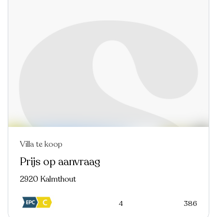
Villa te koop
Nieuw
Virtual tour
Prijs op aanvraag
2920 Kalmthout
4
386