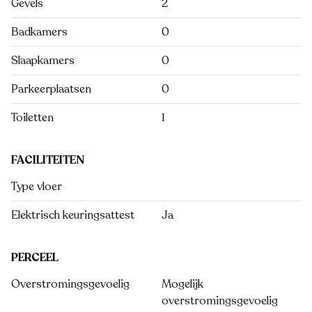
Gevels
2
Badkamers
0
Slaapkamers
0
Parkeerplaatsen
0
Toiletten
1
FACILITEITEN
Type vloer
Elektrisch keuringsattest
Ja
PERCEEL
Overstromingsgevoelig
Mogelijk
overstromingsgevoelig