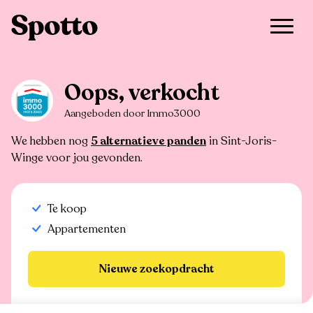
>
Te koop
>
Sint-Joris-Winge
>
Appartement
Oops, verkocht
Aangeboden door Immo3000
We hebben nog
5 alternatieve panden
in Sint-Joris-
Winge voor jou gevonden.
Te koop
Appartementen
Nieuwe zoekopdracht