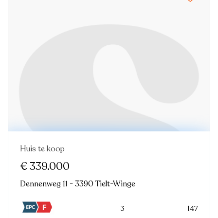
Huis te koop
Nieuw
€ 339.000
Dennenweg 11 - 3390 Tielt-Winge
3
147