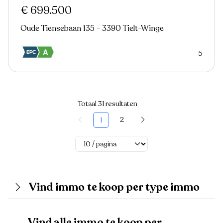
€ 699.500
Oude Tiensebaan 135 - 3390 Tielt-Winge
5
Totaal 31 resultaten
2
1
Vind immo te koop per type immo
Vind alle immo te koop per