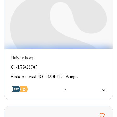
Huis te koop
Nieuw
Virtual tour
€ 439.000
Binkomstraat 40 - 3391 Tielt-Winge
3
169