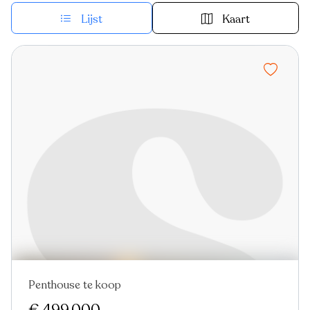
Lijst
Kaart
Penthouse te koop
In optie
Virtual tour