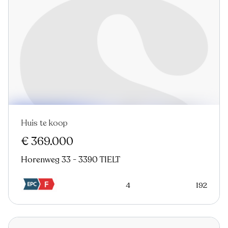
Huis te koop
Virtual tour
€ 369.000
Horenweg 33 - 3390 TIELT
4
192