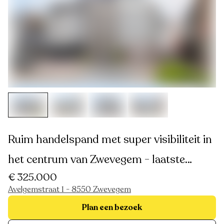
Ruim handelspand met super visibiliteit in
het centrum van Zwevegem - laatste
€ 325.000
handelspand te koop!
Avelgemstraat 1 - 8550 Zwevegem
Plan een bezoek