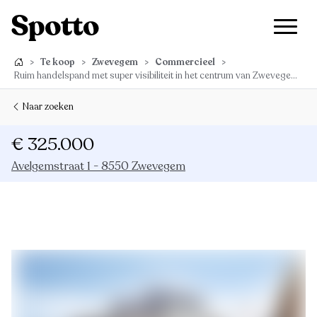
>
Te koop
>
Zwevegem
>
Commercieel
>
Ruim handelspand met super visibiliteit in het centrum van Zwevegem - laatste handelspand te koop!
Naar zoeken
€ 325.000
Avelgemstraat 1 - 8550 Zwevegem