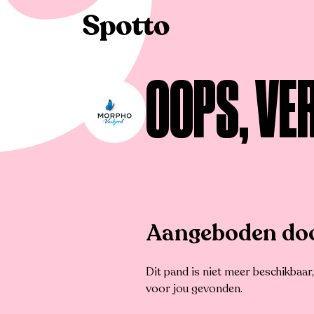
>
Te koop
>
Wingene
>
Commercieel
OOPS, VE
Aangeboden do
Dit pand is niet meer beschikbaa
voor jou gevonden.