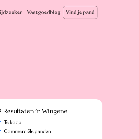
ijdzoeker
Vastgoedblog
Vind je pand
Resultaten in Wingene
Te koop
Commerciële panden