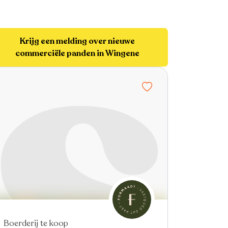
Krijg een melding over nieuwe
commerciële panden in Wingene
Nieuw
Boerderij te koop