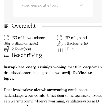
Overzicht
133 m² bewoonbaar
187 m² grond
3 Slaapkamer(s)
1 Badkamer(s)
2 Toilet(ten)
1 Tuin
Beschrijving
Instapklare, energiezuinige woning
met tuin,
carport
en
drie slaapkamers in de groene woonwijk
De Vloei te
Ieper.
Deze kwalitatieve
nieuwbouwwoning
combineert
hedendaags wooncomfort met duurzame technieken zoals
een warmtepomp, vloerverwarming, ventilatiesysteem D