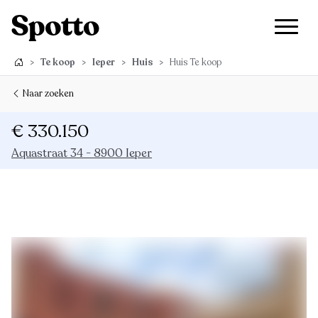
>
Te koop
>
Ieper
>
Huis
>
Huis Te koop
Naar zoeken
€ 330.150
Aquastraat 34 - 8900 Ieper