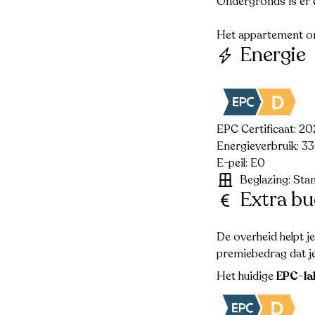
Ondergronds is er 
Het appartement ond
Energie
EPC Certificaat: 
Energieverbruik: 3
E-peil: E0
Beglazing: Sta
Extra bu
De overheid helpt j
premiebedrag dat je
Het huidige
EPC-la