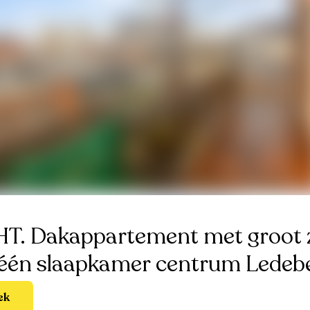
. Dakappartement met groot 
 één slaapkamer centrum Ledeb
ek