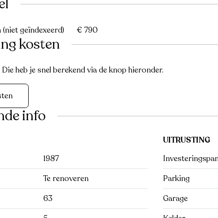
el
(niet geïndexeerd)
€ 790
ing kosten
ie heb je snel berekend via de knop hieronder.
sten
nde info
UITRUSTING
1987
Investeringspa
Te renoveren
Parking
63
Garage