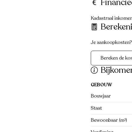
Financie
Kadastraal inkomen 
Bereken
Je aankoopkosten? D
Bereken de ko
Bijkome
GEBOUW
Bouwjaar
Staat
Bewoonbaar (m²)