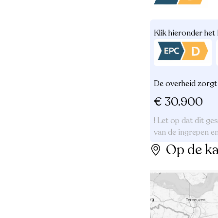
Klik hieronder het
De overheid zorgt 
€ 30.900
! Let op dat dit ge
van de ingrepen en
Op de ka