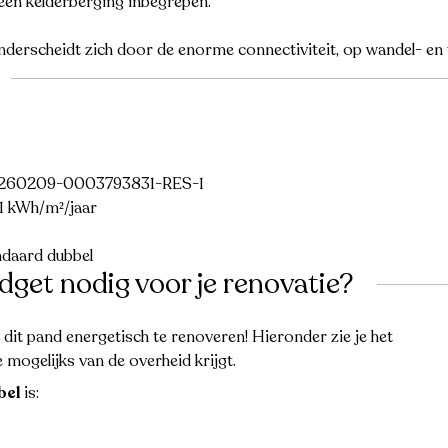
een kelderberging inbegrepen.
erscheidt zich door de enorme connectiviteit, op wandel- en f
20260209-0003793831-RES-1
31 kWh/m²/jaar
ndaard dubbel
dget nodig voor je renovatie?
e dit pand energetisch te renoveren! Hieronder zie je het
 mogelijks van de overheid krijgt.
bel
is: