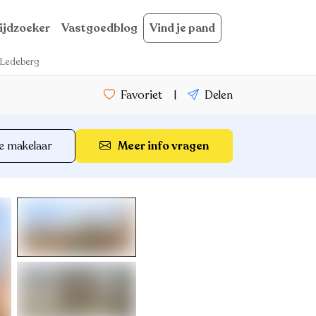
ijdzoeker
Vastgoedblog
Vind je pand
 Ledeberg
Favoriet
|
Delen
e makelaar
Meer info vragen