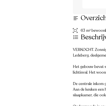
Overzic
63 m² bewoon
Beschrij
VERKOCHT. Zonnig t
Ledeberg, deelgeme
Het gebouw bevat s
lichtinval. Het woo
De centrale inkom g
Aan de keuken een h
slaapkamer, die ook