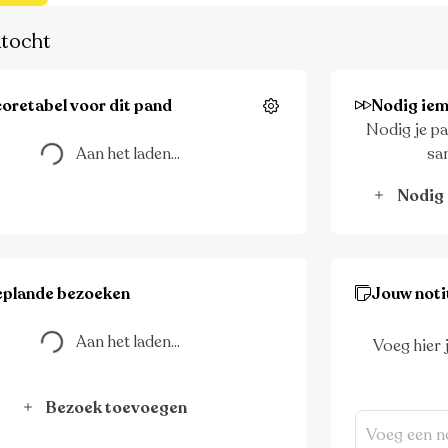
tocht
Aan het laden...
oretabel voor dit pand
Nodig iem
Instellingen
Nodig je pa
Aan het laden...
sa
Nodig 
Aan het laden...
eplande bezoeken
Jouw noti
Aan het laden...
Voeg hier 
Bezoek toevoegen