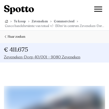
>
Te koop
>
Zeveneken
>
Commercieel
>
Casco handelsruimte van totaal +/- 150m² in centrum Zeveneken-Dorp!
Naar zoeken
€ 411.675
Zeveneken-Dorp 40/001 - 9080 Zeveneken