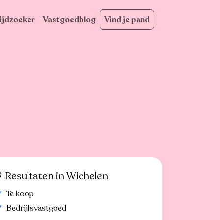
ijdzoeker
Vastgoedblog
Vind je pand
Resultaten in Wichelen
Te koop
Bedrijfsvastgoed