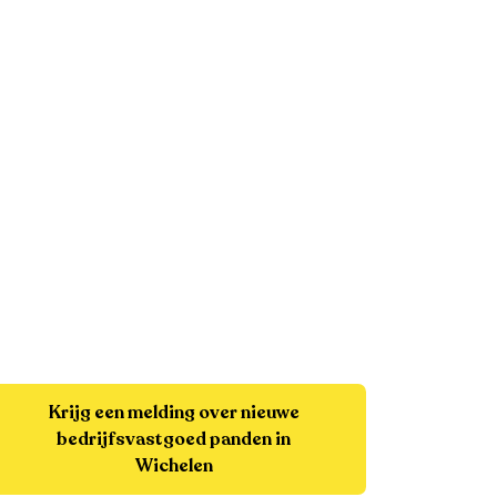
Krijg een melding over nieuwe
bedrijfsvastgoed panden in
Wichelen