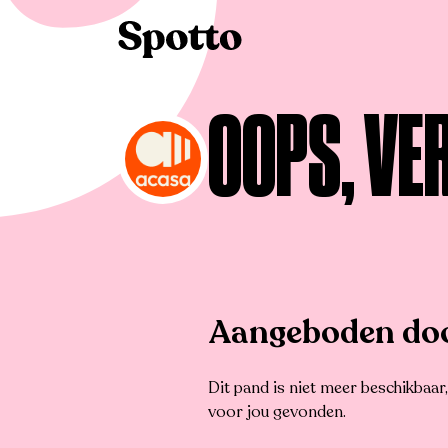
>
Te koop
>
Wichelen
>
Bedrijfsvastgoed
OOPS, VE
Aangeboden do
Dit pand is niet meer beschikbaa
voor jou gevonden.