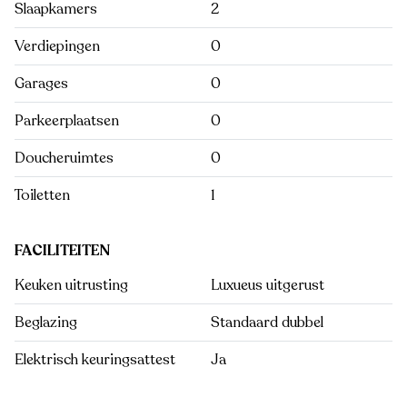
Slaapkamers
2
Verdiepingen
0
Garages
0
Parkeerplaatsen
0
Doucheruimtes
0
Toiletten
1
FACILITEITEN
Keuken uitrusting
Luxueus uitgerust
Beglazing
Standaard dubbel
Elektrisch keuringsattest
Ja