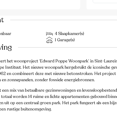
ht
onbaar
4 Slaapkamer(s)
1 Garage(s)
ving
eert het woonproject ‘Edward Poppe Woonpark’ in Sint-Laurein
e Instituut. Het nieuwe woonpark hergebruikt de iconische ge
62 en combineert deze met nieuwe betonstroken. Het project ri
n zonnepanelen, zonder fossiele energiebronnen.
 een mix van betaalbare gezinswoningen en levensloopbesten
. In totaal worden 14 ruime en lichte appartementen gebouwd bi
jken uit op een centraal groen park. Het park fungeert als een 
een rustige buitenomgeving.