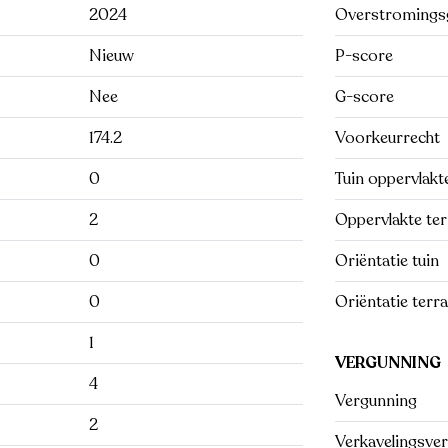
2024
Overstromings
Nieuw
P-score
Nee
G-score
174.2
Voorkeurrecht
0
Tuin oppervlakte
2
Oppervlakte ter
0
Oriëntatie tuin
0
Oriëntatie terr
1
VERGUNNING
4
Vergunning
2
Verkavelingsve