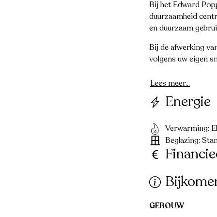
Bij het Edward Pop
duurzaamheid centra
en duurzaam gebrui
Bij de afwerking va
volgens uw eigen s
Lees meer...
Energie
Verwarming: Ele
Beglazing: Sta
Financie
Bijkome
GEBOUW