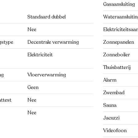
Gasaansluiting
Standaard dubbel
Wateraansluitin
Nee
Elektriciteitsaan
gstype
Decentrale verwarming
Zonnepanelen
Elektriciteit
Zonneboiler
Thuisbatterij
ng
Vloerverwarming
Alarm
Geen
Zwembad
attest
Nee
Sauna
Nee
Jacuzzi
Videofoon