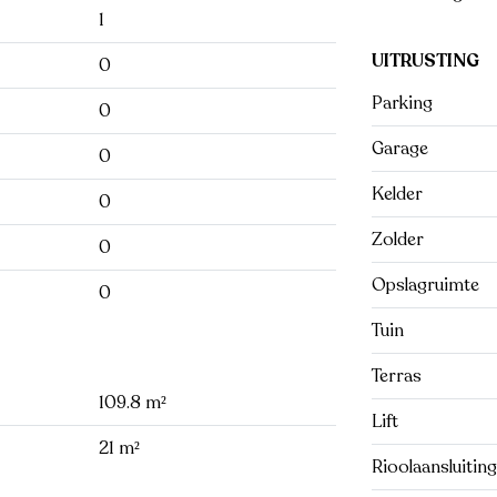
1
UITRUSTING
0
Parking
0
Garage
0
Kelder
0
Zolder
0
Opslagruimte
0
Tuin
Terras
109.8 m²
Lift
21 m²
Rioolaansluiting