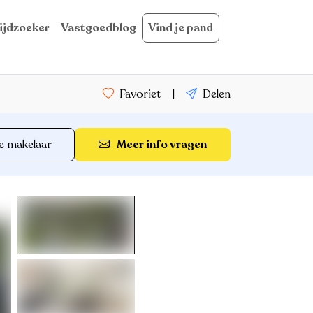
ijdzoeker
Vastgoedblog
Vind je pand
Favoriet
|
Delen
e makelaar
Meer info vragen