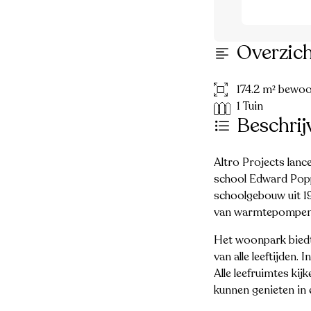
Overzic
174.2 m² bewo
1 Tuin
Beschrij
Altro Projects lanc
school Edward Popp
schoolgebouw uit 19
van warmtepompen e
Het woonpark biedt
van alle leeftijden
Alle leefruimtes ki
kunnen genieten in 