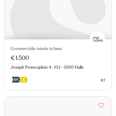
Commerciële ruimte te huur
Nieuw
€ 1.500
Joseph Possozplein 4 -/0.1 - 1500 Halle
87