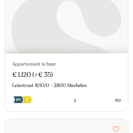
Appartement te huur
Nieuw
€ 1.120
(+€ 35)
Leiestraat 8/10/0 - 2800 Mechelen
2
89