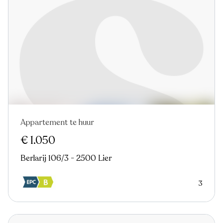
Appartement te huur
Nieuw
Virtual tour
€ 1.050
Berlarij 106/3 - 2500 Lier
3