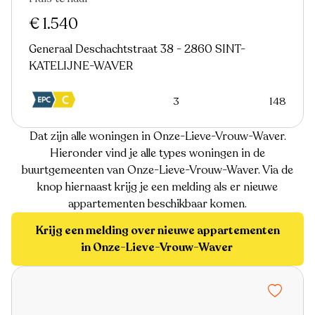
Nieuw
€ 1.540
Generaal Deschachtstraat 38 - 2860 SINT-
KATELIJNE-WAVER
3
148
Dat zijn alle woningen in Onze-Lieve-Vrouw-Waver.
Hieronder vind je alle types woningen in de
buurtgemeenten van Onze-Lieve-Vrouw-Waver. Via de
knop hiernaast krijg je een melding als er nieuwe
appartementen beschikbaar komen.
Krijg een melding over nieuwe appartementen
in Onze-Lieve-Vrouw-Waver