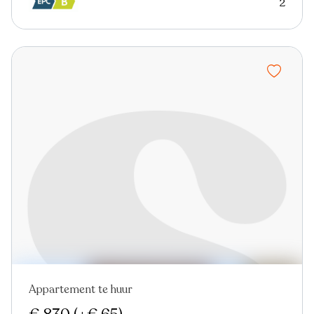
2
Appartement te huur
Nieuw
Virtual tour