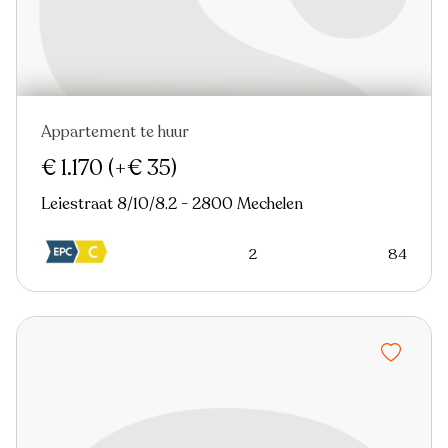
Appartement te huur
Nieuw
€ 1.170
(+€ 35)
Leiestraat 8/10/8.2 - 2800 Mechelen
2
84