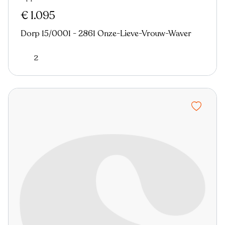
In optie
€ 1.095
Dorp 15/0001 - 2861 Onze-Lieve-Vrouw-Waver
2