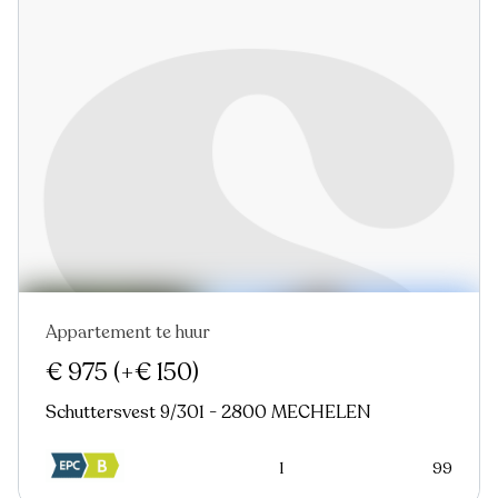
Appartement te huur
Nieuw
€ 975
(+€ 150)
Schuttersvest 9/301 - 2800 MECHELEN
1
99