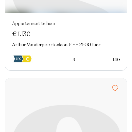
Appartement te huur
Nieuw
€ 1.130
Arthur Vanderpoortenlaan 6 - - 2500 Lier
3
140