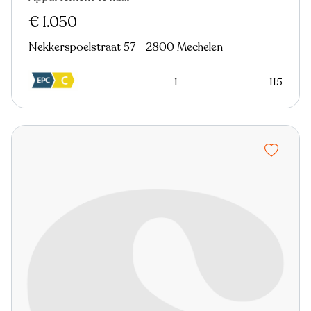
Nieuw
€ 1.050
Nekkerspoelstraat 57 - 2800 Mechelen
1
115