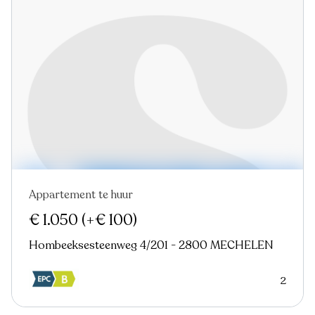
Appartement te huur
Nieuw
€ 1.050
(+€ 100)
Hombeeksesteenweg 4/201 - 2800 MECHELEN
2