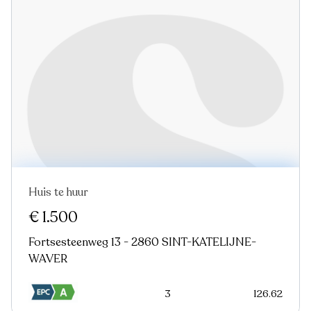
Huis te huur
Nieuw
€ 1.500
Fortsesteenweg 13 - 2860 SINT-KATELIJNE-
WAVER
3
126.62