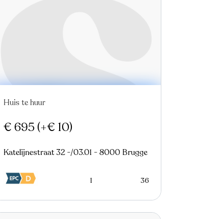
Huis te huur
Nieuw
€ 695
(+€ 10)
Katelijnestraat 32 -/03.01 - 8000 Brugge
1
36