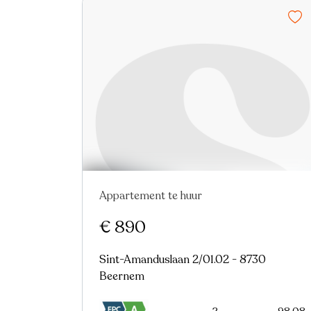
Appartement te huur
Nieuw
€ 890
Sint-Amanduslaan 2/01.02 - 8730
Beernem