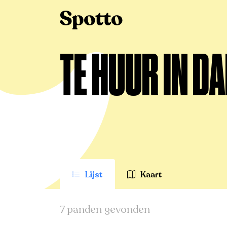
>
Te huur
>
Damme
TE HUUR IN D
Lijst
Kaart
7 panden gevonden