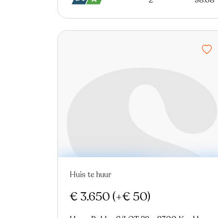
2
98.08
Huis te huur
Nieuw
€ 3.650
(+€ 50)