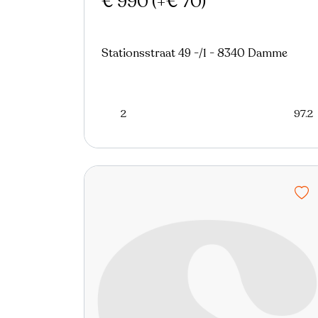
€ 990
(+€ 70)
Stationsstraat 49 -/1 - 8340 Damme
2
97.2