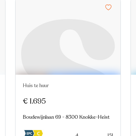
Huis te huur
Nieuw
€ 1.695
Boudewijnlaan 69 - 8300 Knokke-Heist
4
151