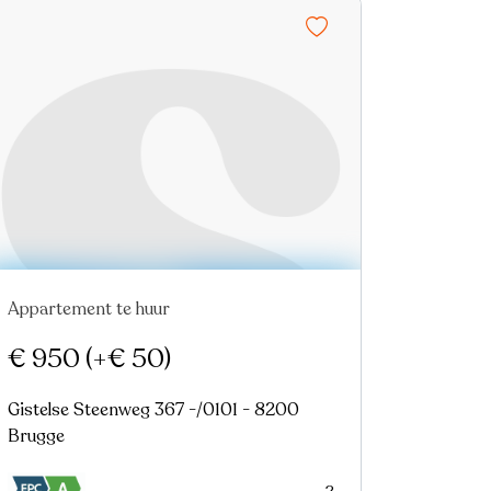
Appartement te huur
Nieuw
€ 950
(+€ 50)
Gistelse Steenweg 367 -/0101 - 8200
Brugge