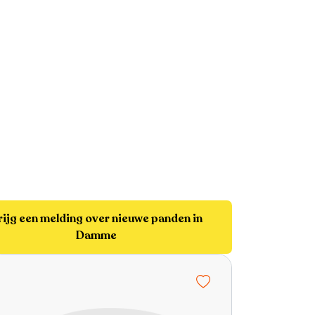
rijg een melding over nieuwe panden in
Damme