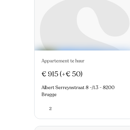
Appartement te huur
Nieuw
€ 915
(+€ 50)
Albert Serreynstraat 8 -/1.3 - 8200
Brugge
2