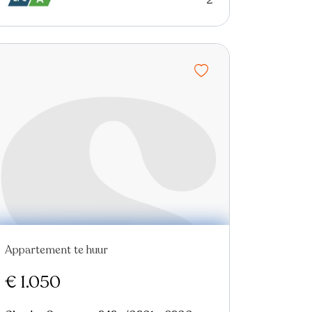
2
Appartement te huur
Nieuw
€ 1.050