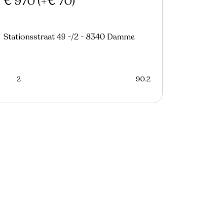
€ 970
(+€ 70)
Stationsstraat 49 -/2 - 8340 Damme
2
90.2