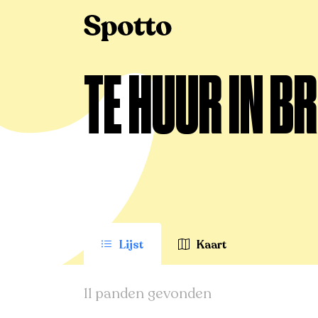
>
Te huur
>
Bredene
TE HUUR IN B
Lijst
Kaart
11 panden gevonden