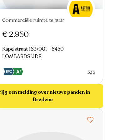
Commerciële ruimte te huur
Nieuw
€ 2.950
Kapelstraat 183/001 - 8450
LOMBARDSIJDE
335
rijg een melding over nieuwe panden in
Bredene