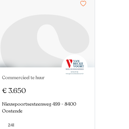
Commercieel te huur
Nieuw
€ 3.650
Nieuwpoortsesteenweg 499 - 8400
Oostende
241