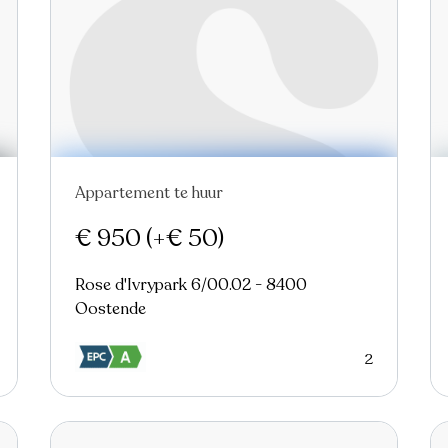
Appartement te huur
Nieuw
€ 950
(+€ 50)
Rose d'Ivrypark 6/00.02 - 8400
Oostende
2