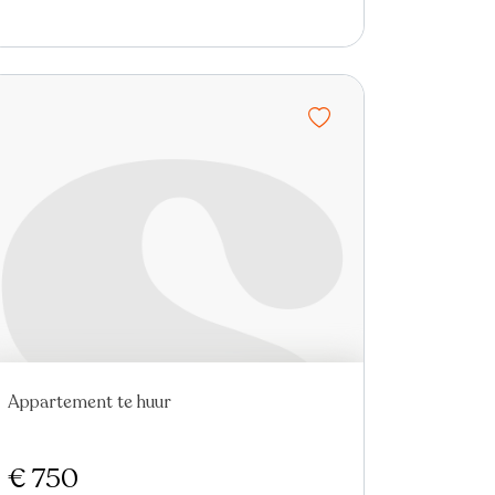
Appartement te huur
In optie
€ 750