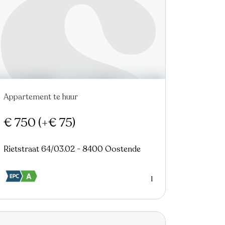
Appartement te huur
Nieuw
€ 750
(+€ 75)
Rietstraat 64/03.02 - 8400 Oostende
1