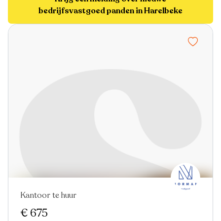
bedrijfsvastgoed panden in Harelbeke
Kantoor te huur
€ 675