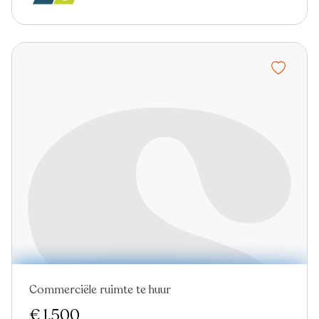
Commerciële ruimte te huur
Nieuw
€ 1.500