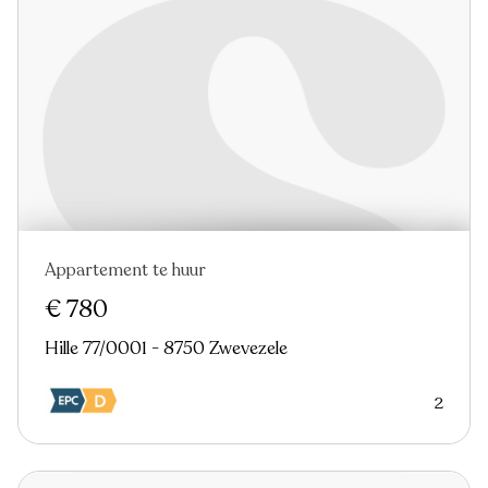
Appartement te huur
Nieuw
€ 780
Hille 77/0001 - 8750 Zwevezele
2