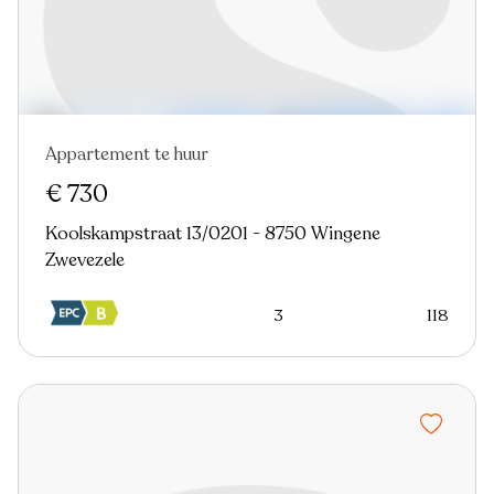
Appartement te huur
Nieuw
€ 730
Koolskampstraat 13/0201 - 8750 Wingene
Zwevezele
3
118