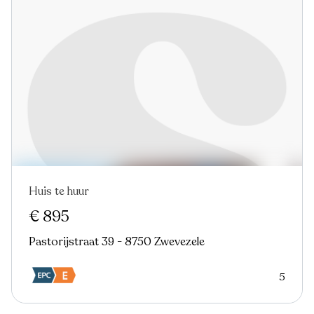
Huis te huur
Nieuw
€ 895
Pastorijstraat 39 - 8750 Zwevezele
5