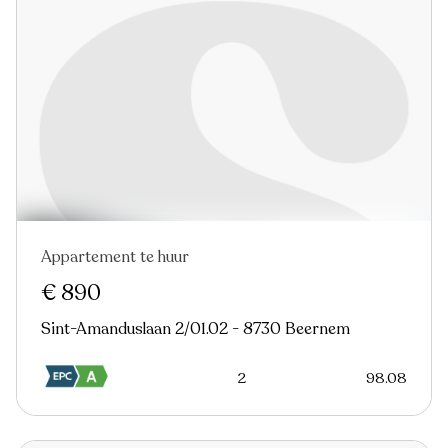
Appartement te huur
Nieuw
€ 890
Sint-Amanduslaan 2/01.02 - 8730 Beernem
2
98.08