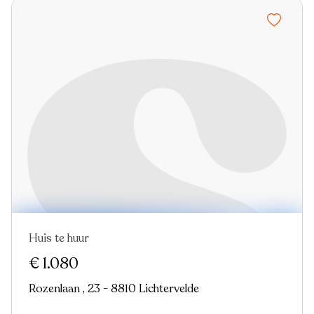
Huis te huur
Nieuw
€ 1.080
Rozenlaan , 23 - 8810 Lichtervelde