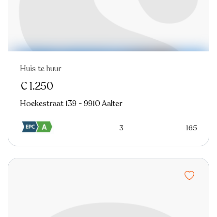
Huis te huur
Nieuw
€ 1.250
Hoekestraat 139 - 9910 Aalter
3
165