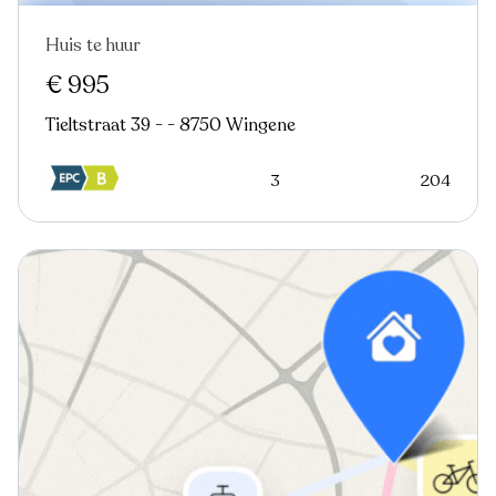
Huis te huur
Nieuw
€ 995
Tieltstraat 39 - - 8750 Wingene
3
204