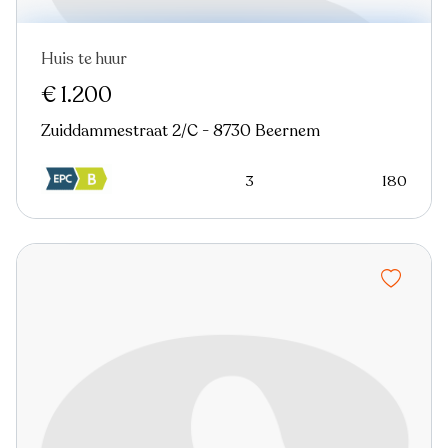
Huis te huur
Nieuw
€ 1.200
Zuiddammestraat 2/C - 8730 Beernem
3
180