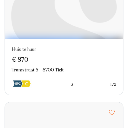
Huis te huur
Nieuw
€ 870
Tramstraat 5 - 8700 Tielt
3
172