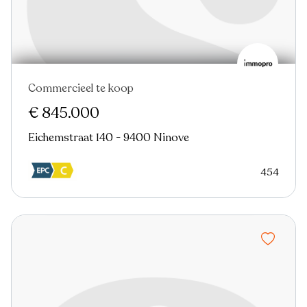
Commercieel te koop
Nieuw
€ 845.000
Eichemstraat 140 - 9400 Ninove
454