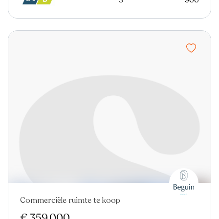
3
900
Commerciële ruimte te koop
Nieuw
€ 359.000