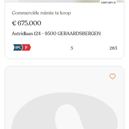
Commerciële ruimte te koop
Nieuw
€ 675.000
Astridlaan 124 - 9500 GERAARDSBERGEN
5
283