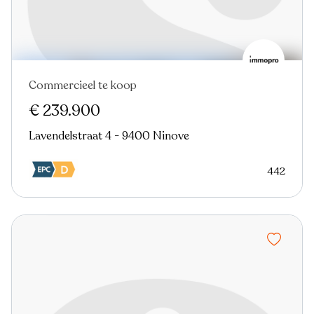
Commercieel te koop
In optie
€ 239.900
Lavendelstraat 4 - 9400 Ninove
442