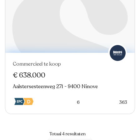
Commercieel te koop
In optie
€ 638.000
Aalstersesteenweg 271 - 9400 Ninove
6
363
Totaal 4 resultaten