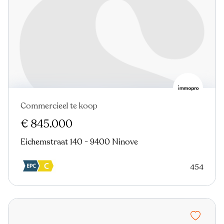
Commercieel te koop
Nieuw
€ 845.000
Eichemstraat 140 - 9400 Ninove
454