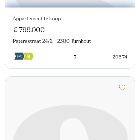
Appartement te koop
Nieuw
€ 799.000
Patersstraat 24/2 - 2300 Turnhout
3
208.74