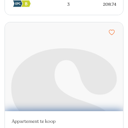
3
208.74
Appartement te koop
Nieuw