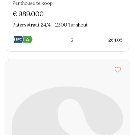
Penthouse te koop
Nieuw
€ 989.000
Patersstraat 24/4 - 2300 Turnhout
3
264.05