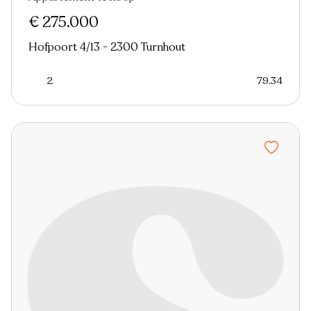
Nieuw
€ 275.000
Hofpoort 4/13 - 2300 Turnhout
2
79.34