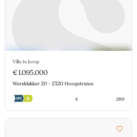
Villa te koop
Nieuw
Virtual tour
€ 1.095.000
Wereldakker 20 - 2320 Hoogstraten
4
289