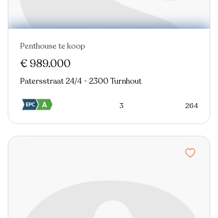
Penthouse te koop
Nieuw
€ 989.000
Patersstraat 24/4 - 2300 Turnhout
3
264