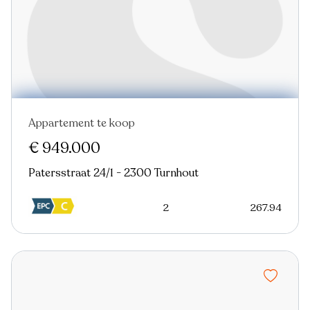
Appartement te koop
Nieuw
€ 949.000
Patersstraat 24/1 - 2300 Turnhout
2
267.94