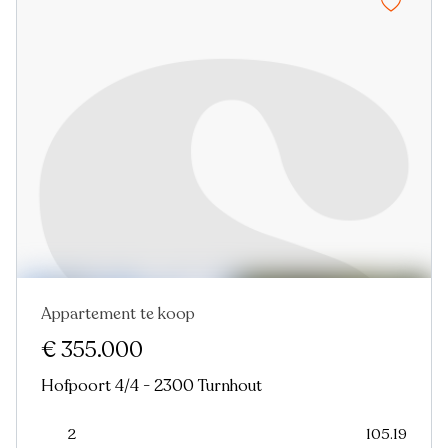
Appartement te koop
Nieuw
€ 355.000
Hofpoort 4/4 - 2300 Turnhout
2
105.19