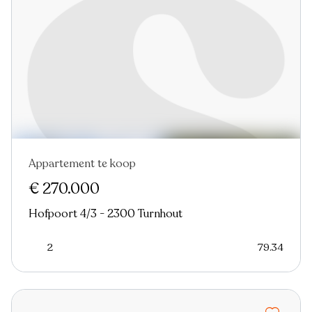
Appartement te koop
Nieuw
€ 270.000
Hofpoort 4/3 - 2300 Turnhout
2
79.34