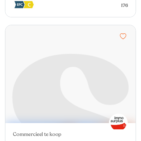
176
Commercieel te koop
In optie