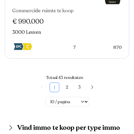
Commerciële ruimte te koop
Nieuw
€ 990.000
3000 Leuven
7
870
Totaal 43 resultaten
2
3
1
Vind immo te koop per type immo