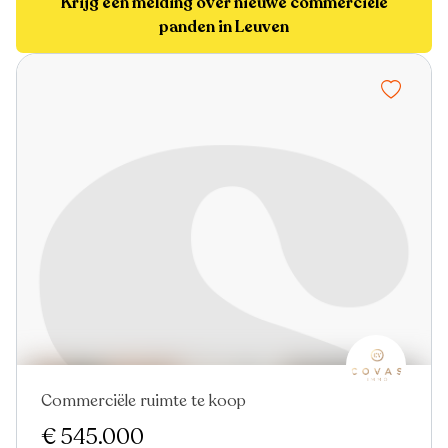
Krijg een melding over nieuwe commerciële
panden in Leuven
Commerciële ruimte te koop
Nieuw
€ 545.000