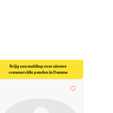
Krijg een melding over nieuwe
commerciële panden in Damme