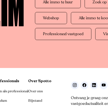
LIM
Alle immo te huur
Zoek op r
Webshop
Alle immo te ko
Professioneel vastgoed
Vi
fessionals
Over Spotto
 als professional
Over ons
Ontvang je graag onz
eken
Bijstand
vastgoedactualiteit e