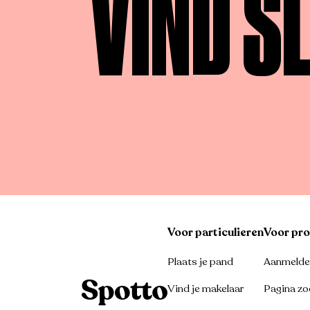
VIND S
Voor particulieren
Voor pro
Plaats je pand
Aanmelden
Vind je makelaar
Pagina zo