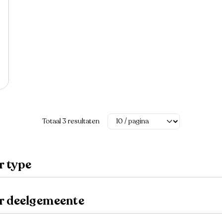
Totaal 3 resultaten
r type
er deelgemeente