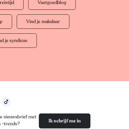
eistijd
Vastgoedblog
op
Vind je makelaar
nd je syndicus
e nieuwsbrief met
Ik schrijf me in
n -trends?