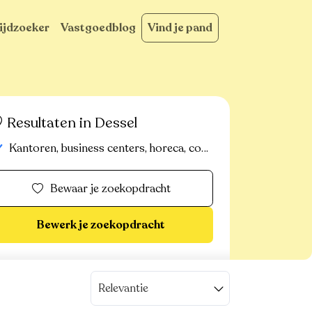
ijdzoeker
Vastgoedblog
Vind je pand
Resultaten in Dessel
Kantoren, business centers, horeca, commerciële panden, handelspanden, bedrijfsvastgoed, industrieel-magazijn-logistiek, commerciele gronden
Bewaar je zoekopdracht
Bewerk je zoekopdracht
Relevantie