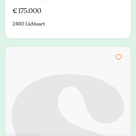
Nieuw
€ 175.000
2460 Lichtaart