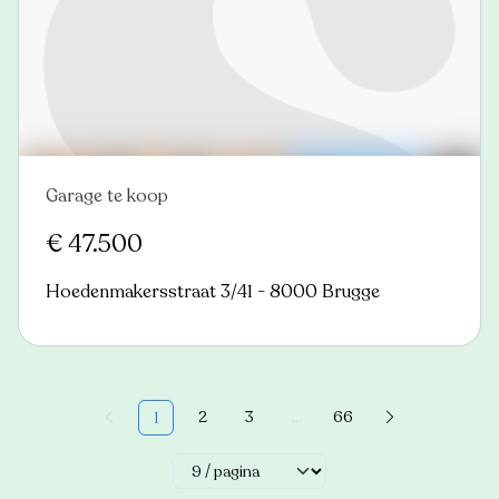
Garage te koop
Nieuw
€ 47.500
Hoedenmakersstraat 3/41 - 8000 Brugge
2
3
...
66
1