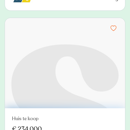
Huis te koop
Nieuw
€ 234.000