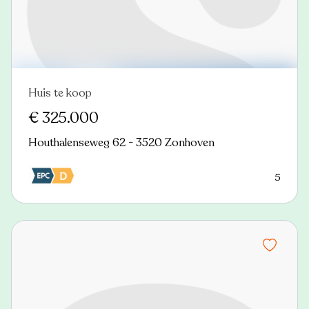
Huis te koop
Nieuw
€ 325.000
Houthalenseweg 62 - 3520 Zonhoven
5