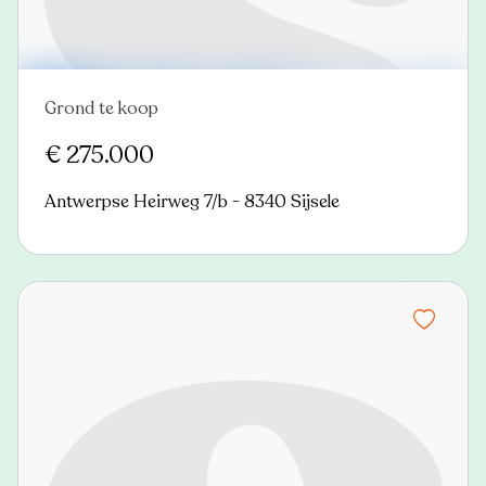
Grond te koop
Nieuw
€ 275.000
Antwerpse Heirweg 7/b - 8340 Sijsele