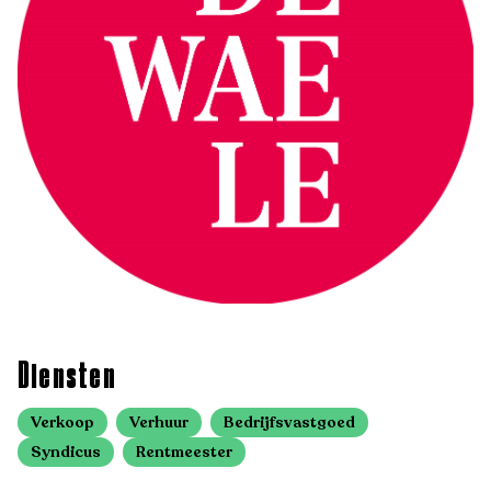
Diensten
Verkoop
Verhuur
Bedrijfsvastgoed
Syndicus
Rentmeester