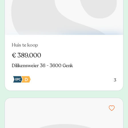
Huis te koop
Nieuw
€ 389.000
Dilikensweier 36 - 3600 Genk
3