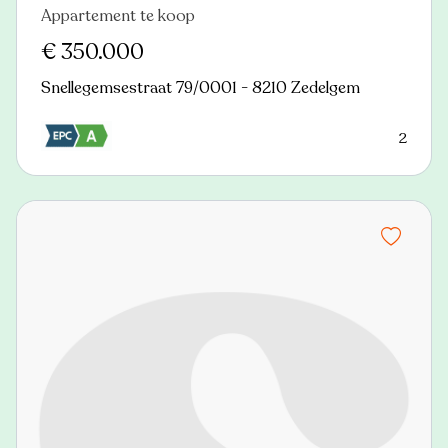
Appartement te koop
Nieuw
€ 350.000
Snellegemsestraat 79/0001 - 8210 Zedelgem
2