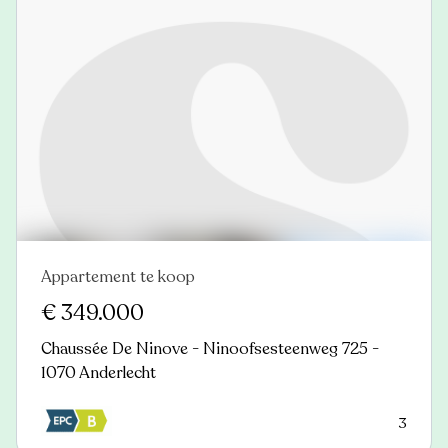
Appartement te koop
Nieuw
€ 349.000
Chaussée De Ninove - Ninoofsesteenweg 725 -
1070 Anderlecht
3