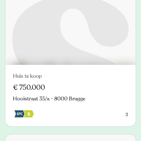
Huis te koop
Nieuw
€ 750.000
Hooistraat 35/a - 8000 Brugge
3