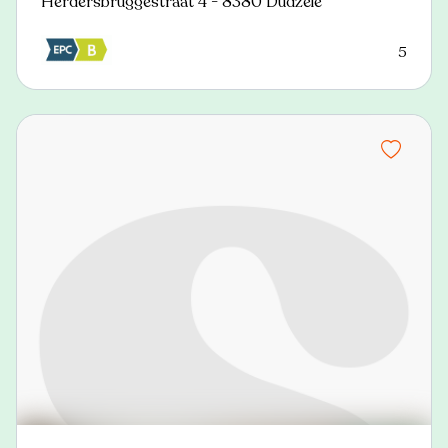
Herdersbruggestraat 4 - 8380 Dudzele
5