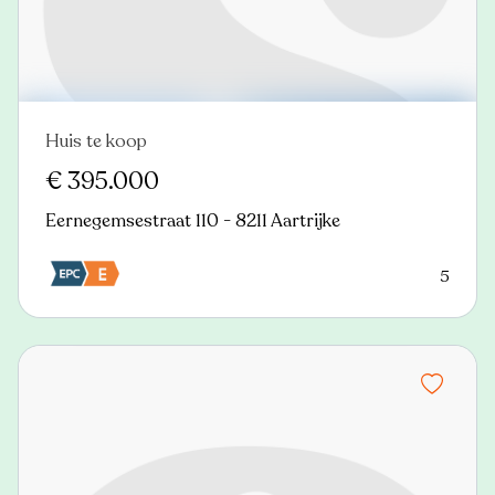
Huis te koop
Nieuw
€ 395.000
Eernegemsestraat 110 - 8211 Aartrijke
5