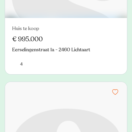
Huis te koop
Nieuw
€ 995.000
Eerselingenstraat 1a - 2460 Lichtaart
4