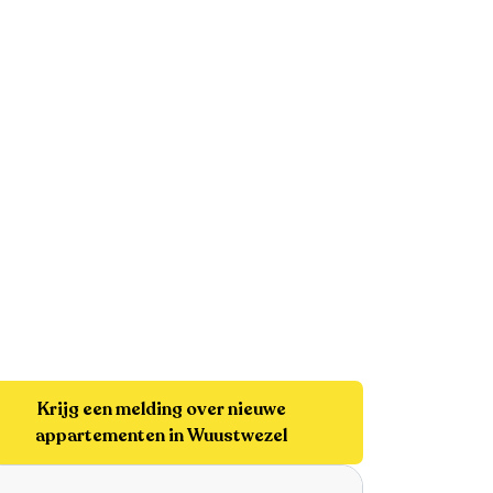
Krijg een melding over nieuwe
appartementen in Wuustwezel