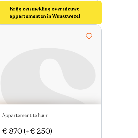
Krijg een melding over nieuwe
appartementen in Wuustwezel
Appartement te huur
Nieuw
€ 870
(+€ 250)