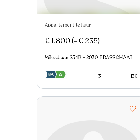
Appartement te huur
Nieuw
€ 1.800
(+€ 235)
Miksebaan 254B - 2930 BRASSCHAAT
3
130