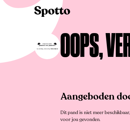
>
Te huur
>
Wuustwezel
>
Appartement
OOPS, VE
Aangeboden doo
Dit pand is niet meer beschikbaa
voor jou gevonden.