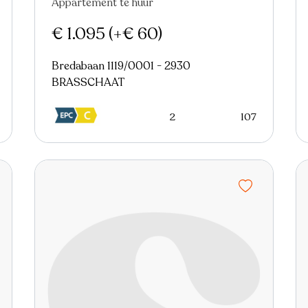
Appartement te huur
Nieuw
€ 1.095
(+€ 60)
Bredabaan 1119/0001 - 2930
BRASSCHAAT
2
107