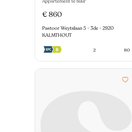
Appartement te huur
Nieuw
€ 860
Pastoor Weytslaan 5 - 3de - 2920
KALMTHOUT
2
80