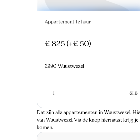
Appartement te huur
Nieuw
€ 825
(+€ 50)
2990 Wuustwezel
1
61.8
Dat zijn alle appartementen in Wuustwezel. H
van Wuustwezel. Via de knop hiernaast krijg j
komen.