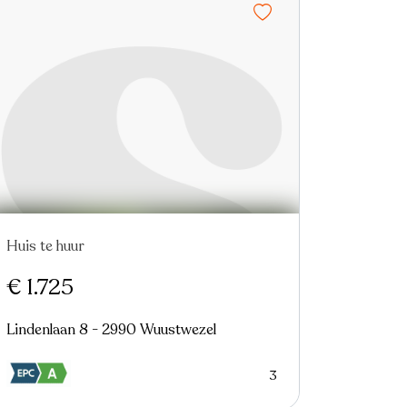
Huis te huur
In optie
€ 1.725
Lindenlaan 8 - 2990 Wuustwezel
3