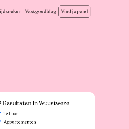
ijdzoeker
Vastgoedblog
Vind je pand
Resultaten in Wuustwezel
Te huur
Appartementen