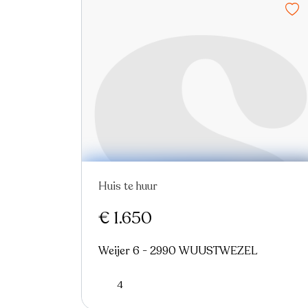
Huis te huur
Nieuw
€ 1.650
Weijer 6 - 2990 WUUSTWEZEL
4