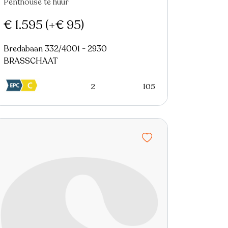
Penthouse te huur
Nieuw
€ 1.595
(+€ 95)
Bredabaan 332/4001 - 2930
BRASSCHAAT
2
105