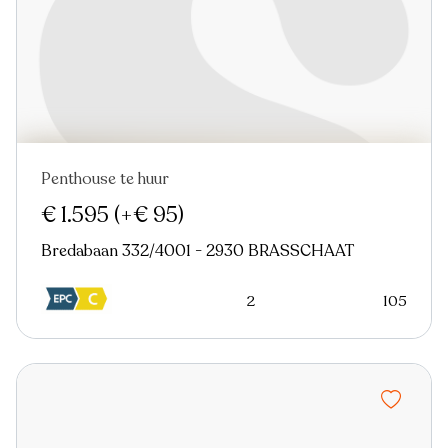
Penthouse te huur
Nieuw
€ 1.595
(+€ 95)
Bredabaan 332/4001 - 2930 BRASSCHAAT
2
105