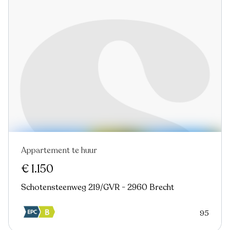
Appartement te huur
Nieuw
€ 1.150
Schotensteenweg 219/GVR - 2960 Brecht
95