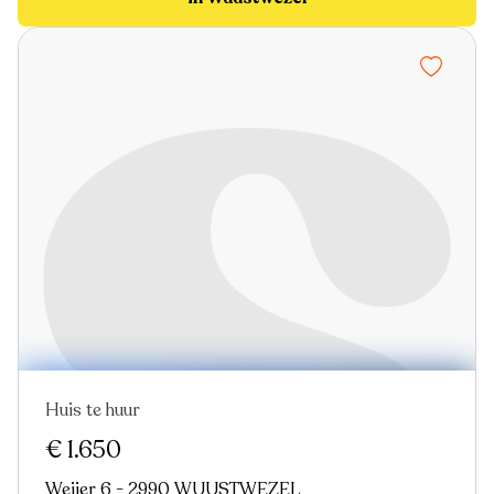
Huis te huur
Nieuw
€ 1.650
Weijer 6 - 2990 WUUSTWEZEL