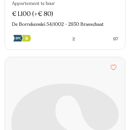
Appartement te huur
Nieuw
€ 1.100
(+€ 80)
De Borrekenslei 54/1002 - 2930 Brasschaat
2
97