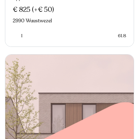
Nieuw
€ 825
(+€ 50)
2990 Wuustwezel
1
61.8