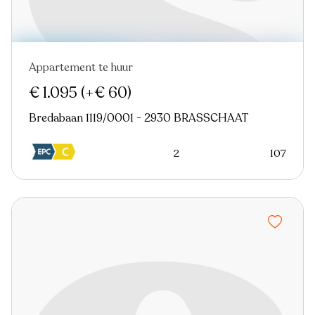
Appartement te huur
Nieuw
€ 1.095
(+€ 60)
Bredabaan 1119/0001 - 2930 BRASSCHAAT
2
107