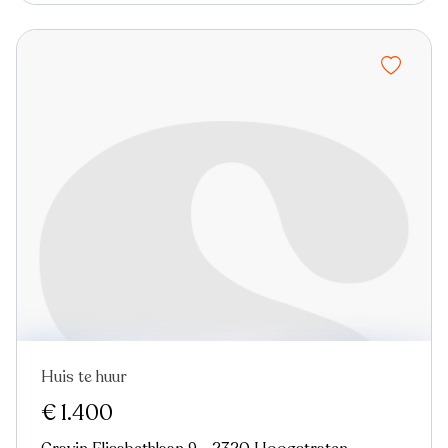
Huis te huur
Nieuw
€ 1.400