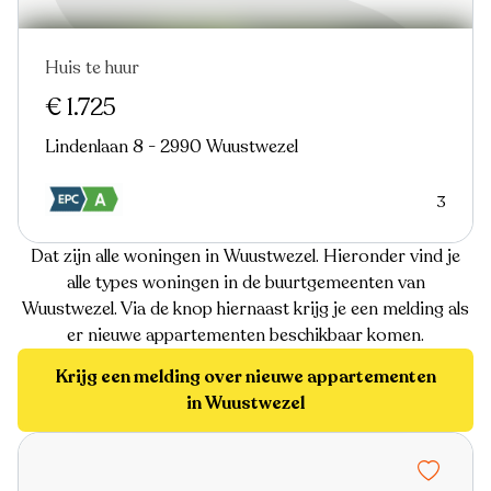
Huis te huur
In optie
€ 1.725
Lindenlaan 8 - 2990 Wuustwezel
3
Dat zijn alle woningen in Wuustwezel. Hieronder vind je
alle types woningen in de buurtgemeenten van
Wuustwezel. Via de knop hiernaast krijg je een melding als
er nieuwe appartementen beschikbaar komen.
Krijg een melding over nieuwe appartementen
in Wuustwezel