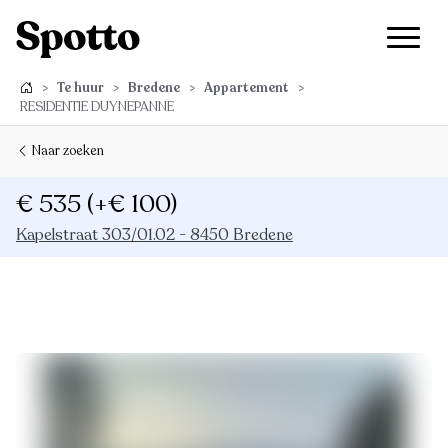
>
Te huur
>
Bredene
>
Appartement
>
RESIDENTIE DUYNEPANNE
Naar zoeken
€ 535
(+€ 100)
Kapelstraat 303/01.02 - 8450 Bredene