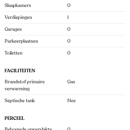
Slaapkamers
0
Verdiepingen
1
Garages
0
Parkeerplaatsen
0
Toiletten
0
FACILITEITEN
Brandstof primaire
Gas
verwarming
Septische tank
Nee
PERCEEL
Bebouwde oppervlakte
0