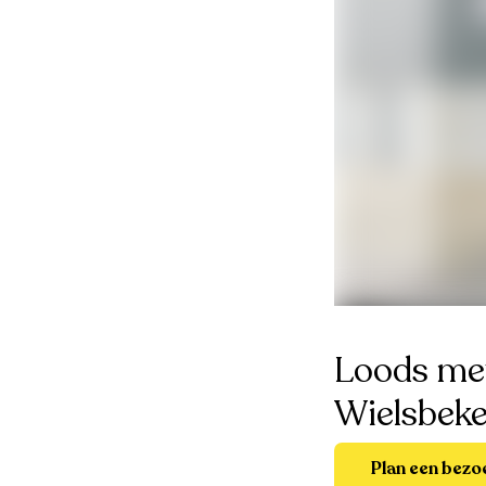
Loods met
Wielsbek
Plan een bezo