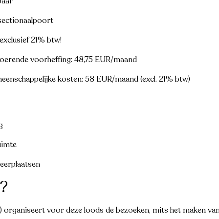
baar
sectionaalpoort
 exclusief 21% btw!
oerende voorheffing: 48,75 EUR/maand
enschappelijke kosten: 58 EUR/maand (excl. 21% btw)
g
uimte
keerplaatsen
?
) organiseert voor deze loods de bezoeken, mits het maken va