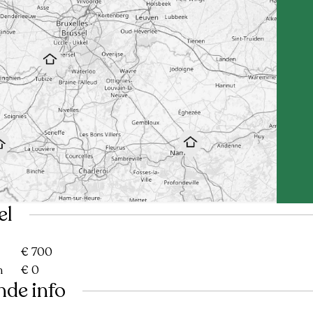
el
€ 700
n
€ 0
nde info