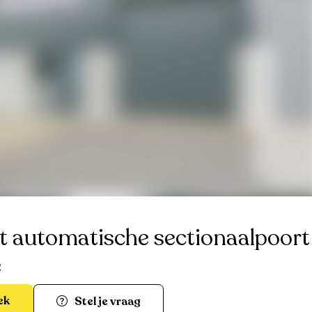
 automatische sectionaalpoort
e
ek
Stel je vraag