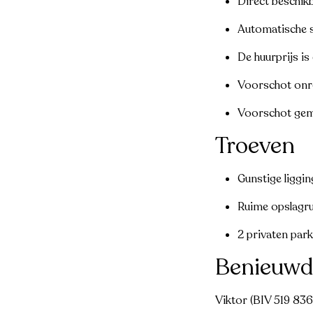
Direct beschik
Automatische 
De huurprijs is
Voorschot onr
Voorschot geme
Troeven
Gunstige liggin
Ruime opslagr
2 privaten par
Benieuwd
Viktor (BIV 519 836