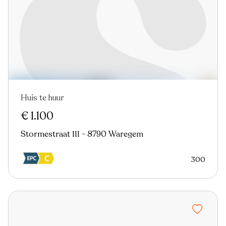
Huis te huur
In optie
€ 1.100
Stormestraat 111 - 8790 Waregem
300