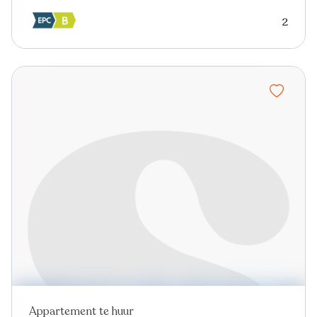
2
Appartement te huur
Nieuw