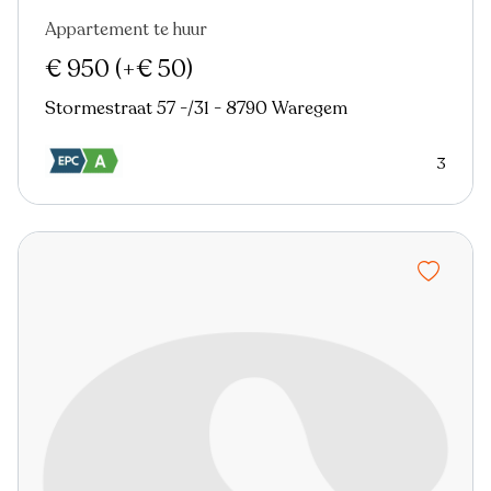
Appartement te huur
Nieuw
€ 950
(+€ 50)
Stormestraat 57 -/31 - 8790 Waregem
3