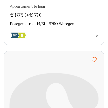
Appartement te huur
Nieuw
€ 875
(+€ 70)
Potegemstraat 14/31 - 8790 Waregem
2