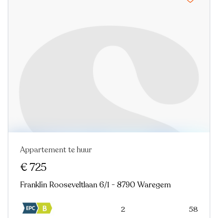
Appartement te huur
Nieuw
€ 725
Franklin Rooseveltlaan 6/1 - 8790 Waregem
2
58