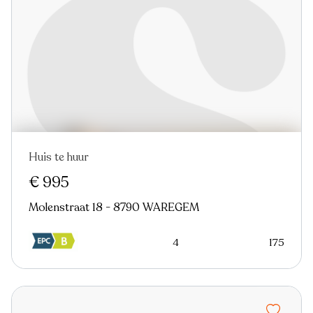
Huis te huur
Nieuw
€ 995
Molenstraat 18 - 8790 WAREGEM
4
175