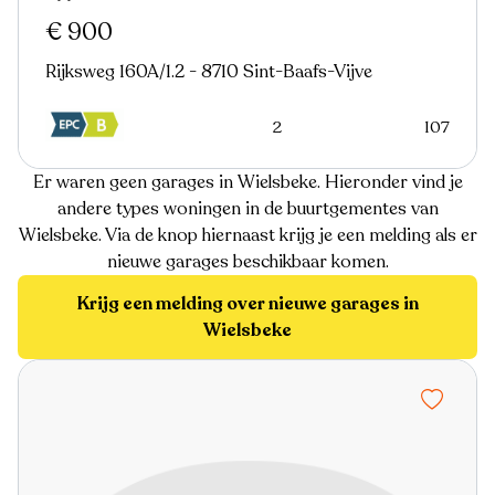
Nieuw
€ 900
Rijksweg 160A/1.2 - 8710 Sint-Baafs-Vijve
2
107
Er waren geen garages in Wielsbeke. Hieronder vind je
andere types woningen in de buurtgementes van
Wielsbeke. Via de knop hiernaast krijg je een melding als er
nieuwe garages beschikbaar komen.
Krijg een melding over nieuwe garages in
Wielsbeke