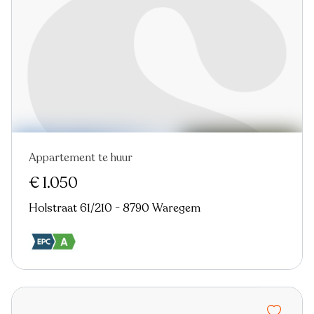
Appartement te huur
Nieuw
€ 1.050
Holstraat 61/210 - 8790 Waregem