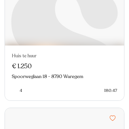
Huis te huur
Nieuw
€ 1.250
Spoorweglaan 18 - 8790 Waregem
4
180.47