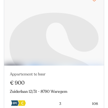
Appartement te huur
Nieuw
€ 900
Zuiderlaan 12/31 - 8790 Waregem
3
108