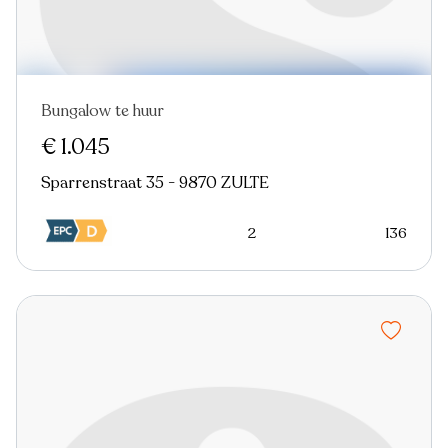
Bungalow te huur
Nieuw
€ 1.045
Sparrenstraat 35 - 9870 ZULTE
2
136