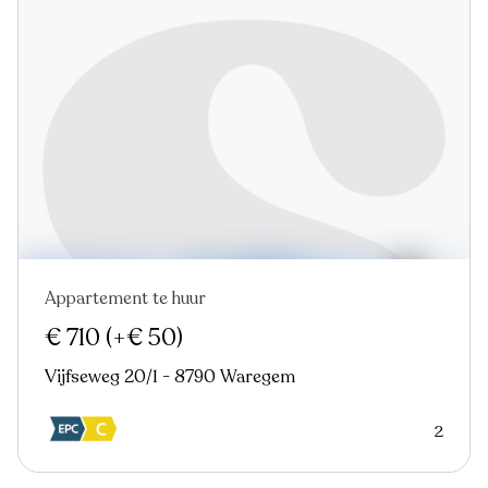
Appartement te huur
Nieuw
€ 710
(+€ 50)
Vijfseweg 20/1 - 8790 Waregem
2