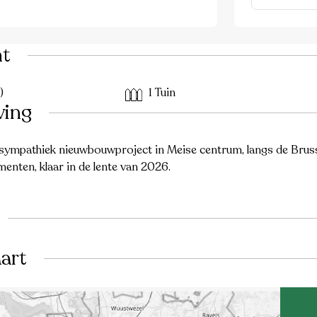
ht
)
1 Tuin
ving
 sympathiek nieuwbouwproject in Meise centrum, langs de Bru
nten, klaar in de lente van 2026.
art