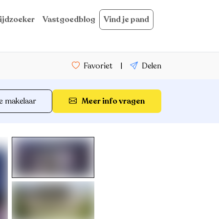
ijdzoeker
Vastgoedblog
Vind je pand
Favoriet
|
Delen
e makelaar
Meer info vragen