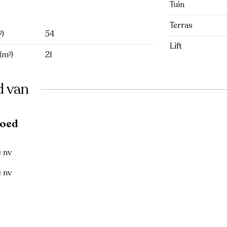
Tuin
Terras
²)
54
Lift
(m²)
21
d van
goed
e nv
e nv