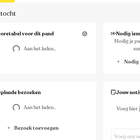
tocht
oretabel voor dit pand
Nodig iem
Instellingen
Nodig je pa
Aan het laden...
Aan het laden...
sa
Nodig 
eplande bezoeken
Jouw noti
Aan het laden...
Aan het laden...
Voeg hier 
Bezoek toevoegen