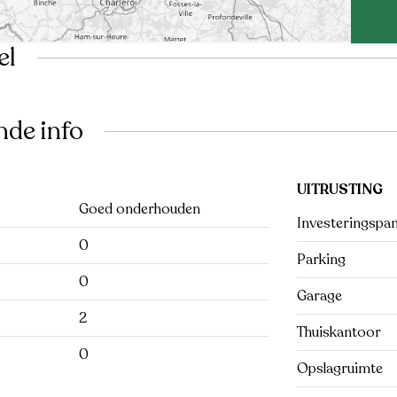
el
nde info
UITRUSTING
Goed onderhouden
Investeringspa
0
Parking
0
Garage
2
Thuiskantoor
0
Opslagruimte