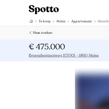
>
Te koop
>
Meise
>
Appartement
>
Nieuwbo
Naar zoeken
€ 475.000
Brusselsesteenweg 117/001 - 1860 Meise