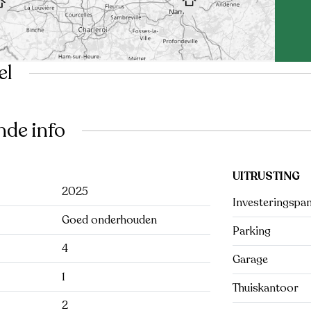
el
nde info
UITRUSTING
2025
Investeringspa
Goed onderhouden
Parking
4
Garage
1
Thuiskantoor
2