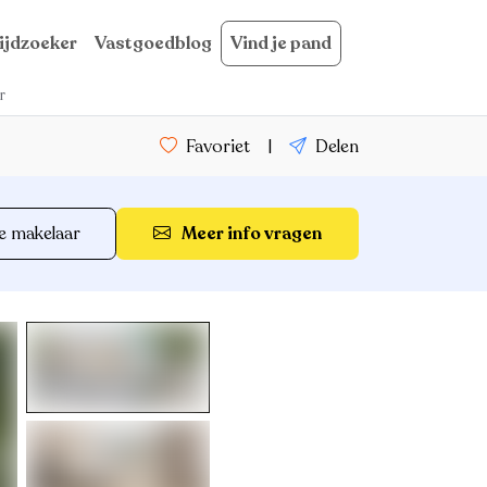
ijdzoeker
Vastgoedblog
Vind je pand
r
Favoriet
|
Delen
e makelaar
Meer info vragen