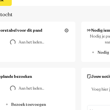
ek
tocht
oretabel voor dit pand
Nodig iem
Instellingen
Nodig je pa
Aan het laden...
Aan het laden...
sa
Nodig 
eplande bezoeken
Jouw noti
Aan het laden...
Aan het laden...
Voeg hier 
Bezoek toevoegen