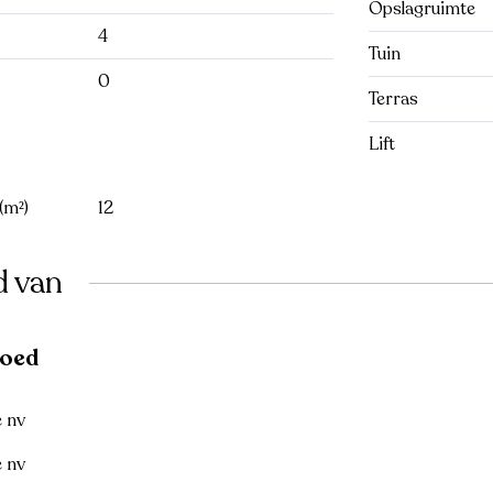
Opslagruimte
4
Tuin
0
Terras
Lift
(m²)
12
d van
goed
e nv
e nv