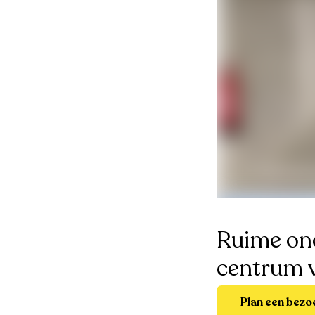
Ruime ond
centrum v
Plan een bezo