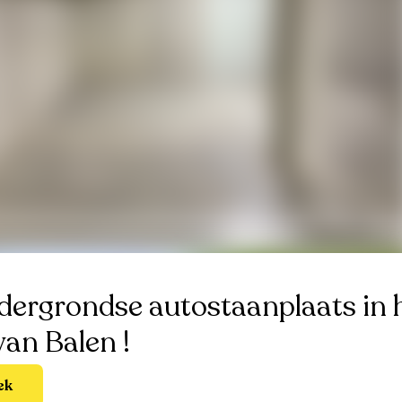
ergrondse autostaanplaats in 
an Balen !
ek