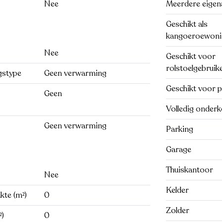
Nee
Meerdere eigen
Geschikt als
kangoeroewoni
Nee
Geschikt voor
rolstoelgebruik
gstype
Geen verwarming
Geschikt voor p
Geen
Volledig onderk
Geen verwarming
Parking
Garage
Thuiskantoor
Nee
Kelder
te (m²)
0
Zolder
²)
0