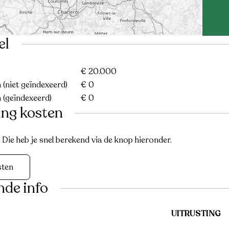
el
€ 20.000
(niet geïndexeerd)
€ 0
 (geïndexeerd)
€ 0
ing kosten
ie heb je snel berekend via de knop hieronder.
sten
nde info
UITRUSTING