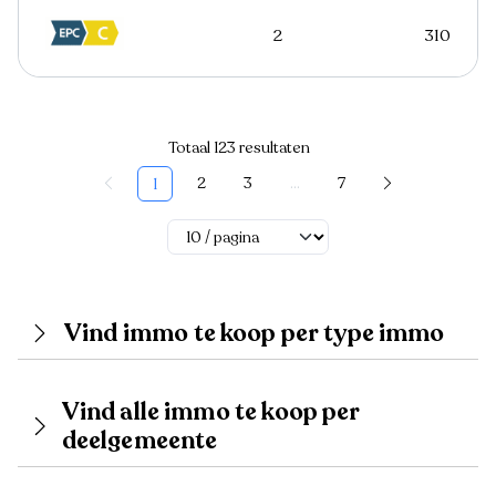
2
310
Totaal 123 resultaten
2
3
...
7
1
Vind immo te koop per type immo
Vind alle immo te koop per
deelgemeente