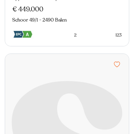
Nieuw
Virtual tour
€ 449.000
Schoor 49/1 - 2490 Balen
2
123