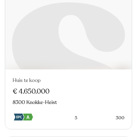
Huis te koop
Nieuw
€ 4.650.000
8300 Knokke-Heist
5
300