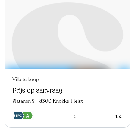
Villa te koop
Nieuw
Virtual tour
Prijs op aanvraag
Platanen 9 - 8300 Knokke-Heist
5
455