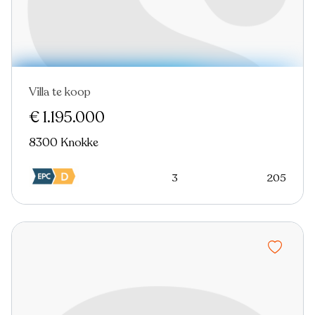
Villa te koop
Nieuw
€ 1.195.000
8300 Knokke
3
205