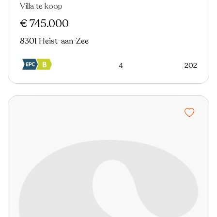
Villa te koop
Nieuw
€ 745.000
8301 Heist-aan-Zee
4
202