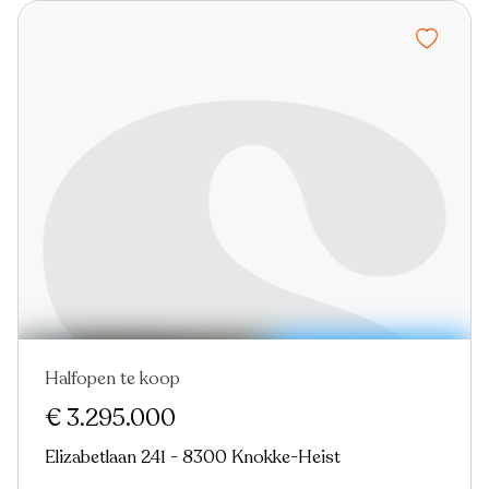
Halfopen te koop
Nieuw
Virtual tour
€ 3.295.000
Elizabetlaan 241 - 8300 Knokke-Heist