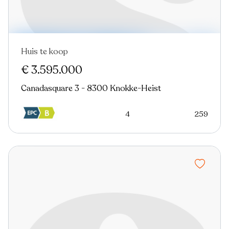
Huis te koop
Nieuw
€ 3.595.000
Canadasquare 3 - 8300 Knokke-Heist
4
259