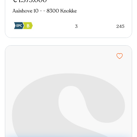
€ 1.375.000
Aaishove 10 - - 8300 Knokke
3
245