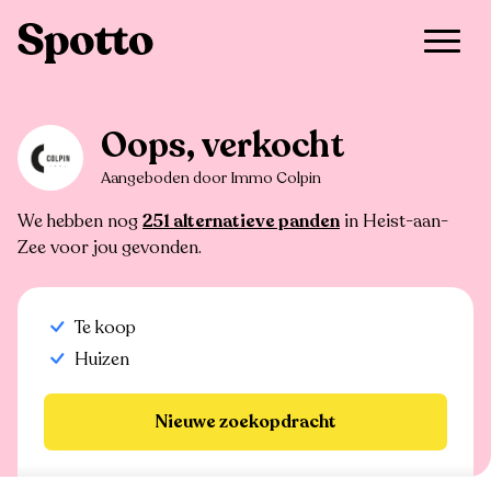
>
Te koop
>
Heist-aan-Zee
>
Huis
Oops, verkocht
Aangeboden door Immo Colpin
We hebben nog
251 alternatieve panden
in Heist-aan-
Zee voor jou gevonden.
Te koop
Huizen
Nieuwe zoekopdracht