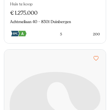
Huis te koop
Nieuw
€ 1.275.000
Achtmeilaan 40 - 8301 Duinbergen
5
200