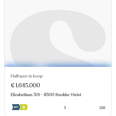
Halfopen te koop
Nieuw
Virtual tour
€ 1.645.000
Elizabetlaan 301 - 8300 Knokke-Heist
3
218