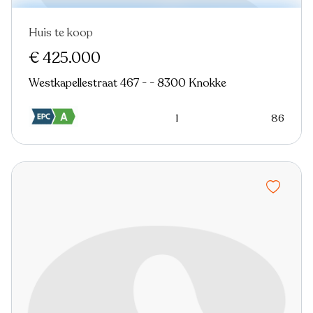
Huis te koop
Verkocht
Nieuw
€ 425.000
Westkapellestraat 467 - - 8300 Knokke
1
86