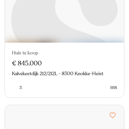
Huis te koop
Nieuw
€ 845.000
Kalvekeetdijk 212/212L - 8300 Knokke-Heist
3
168