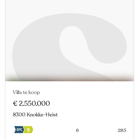
Villa te koop
Nieuw
€ 2.550.000
8300 Knokke-Heist
6
285