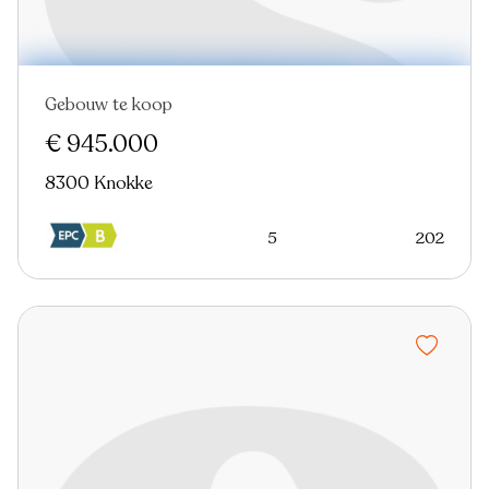
Gebouw te koop
Nieuw
€ 945.000
8300 Knokke
5
202