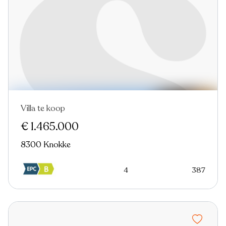
Villa te koop
Nieuw
€ 1.465.000
8300 Knokke
4
387