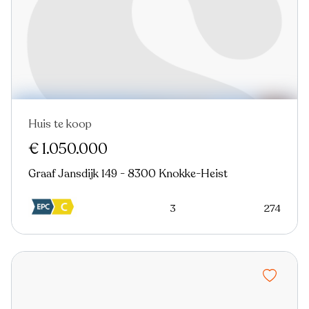
Huis te koop
Nieuw
€ 1.050.000
Graaf Jansdijk 149 - 8300 Knokke-Heist
3
274