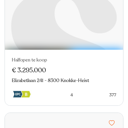
Halfopen te koop
Nieuw
Virtual tour
€ 3.295.000
Elizabetlaan 241 - 8300 Knokke-Heist
4
377