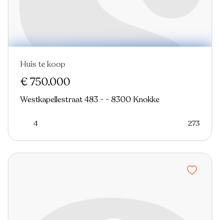
Huis te koop
Verkocht
Nieuw
€ 750.000
Westkapellestraat 483 - - 8300 Knokke
4
273