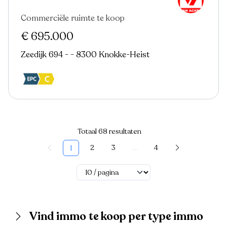
Commerciële ruimte te koop
€ 695.000
Zeedijk 694 - - 8300 Knokke-Heist
Totaal 68 resultaten
2
3
...
4
1
Vind immo te koop per type immo