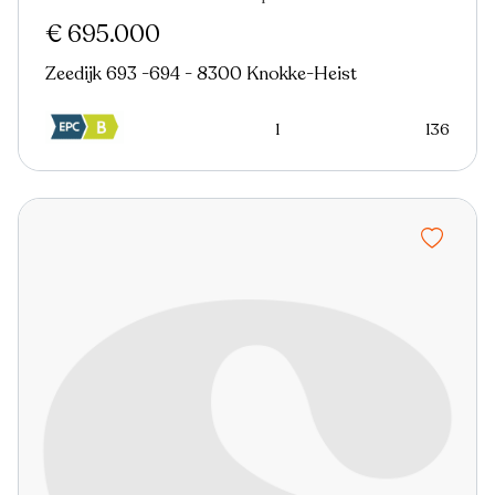
Nieuw
€ 695.000
Zeedijk 693 -694 - 8300 Knokke-Heist
1
136