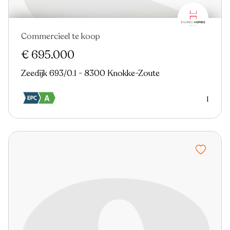
Commercieel te koop
Nieuw
€ 695.000
Zeedijk 693/0.1 - 8300 Knokke-Zoute
1