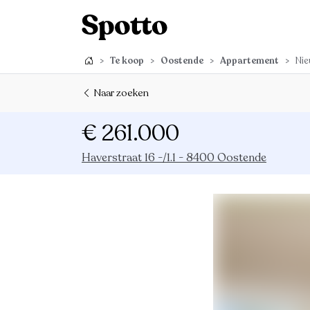
>
Te koop
>
Oostende
>
Appartement
>
Nie
Naar zoeken
€ 261.000
Haverstraat 16 -/1.1 - 8400 Oostende