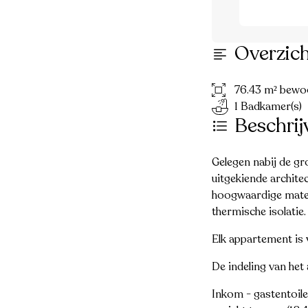
Overzic
76.43 m² bewo
1 Badkamer(s)
Beschrij
Gelegen nabij de gr
uitgekiende archite
hoogwaardige materi
thermische isolatie.
Elk appartement is
De indeling van het 
Inkom - gastentoil