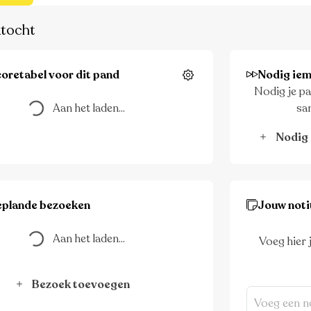
tocht
Aan het laden...
oretabel voor dit pand
Nodig iem
Instellingen
Nodig je pa
Aan het laden...
sa
Nodig 
Aan het laden...
eplande bezoeken
Jouw noti
Aan het laden...
Voeg hier 
Bezoek toevoegen