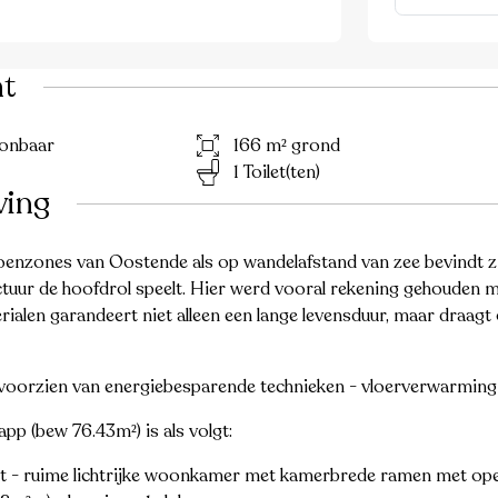
ht
onbaar
166 m² grond
1 Toilet(ten)
ving
oenzones van Oostende als op wandelafstand van zee bevindt zi
ctuur de hoofdrol speelt. Hier werd vooral rekening gehouden m
alen garandeert niet alleen een lange levensduur, maar draagt 
 voorzien van energiebesparende technieken - vloerverwarming 
app (bew 76.43m²) is als volgt:
et - ruime lichtrijke woonkamer met kamerbrede ramen met ope