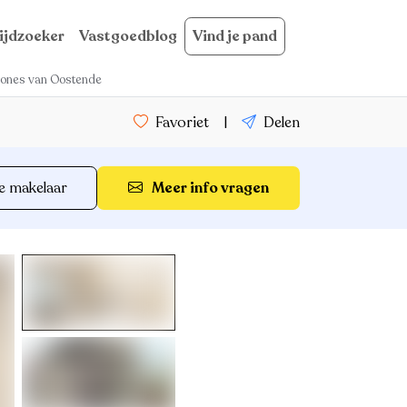
ijdzoeker
Vastgoedblog
Vind je pand
 zones van Oostende
Favoriet
|
Delen
e makelaar
Meer info vragen