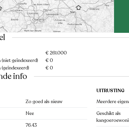
el
€ 261.000
(niet geïndexeerd)
€ 0
 (geïndexeerd)
€ 0
nde info
UITRUSTING
Zo goed als nieuw
Meerdere eigen
Nee
Geschikt als
kangoeroewoni
76.43