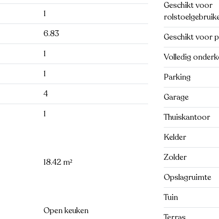
Geschikt voor
1
rolstoelgebruik
6.83
Geschikt voor p
1
Volledig onderk
1
Parking
4
Garage
1
Thuiskantoor
Kelder
Zolder
18.42 m²
Opslagruimte
Tuin
Open keuken
Terras