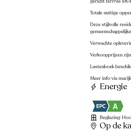
gericht terrras (18,
Totale nuttige oppe
Deze stijlvolle resi
gemeenschappelijke
Verwachte oplever
Verkoopprijzen zijn
Lastenboek beschikb
Meer info via mar
Energie
Beglazing: Hoo
Op de ka