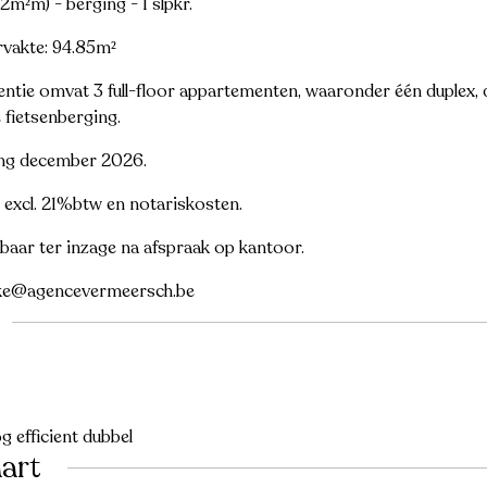
42m²m) - berging - 1 slpkr.
rvakte: 94.85m²
dentie omvat 3 full-floor appartementen, waaronder één duplex, d
 fietsenberging.
ing december 2026.
 excl. 21%btw en notariskosten.
aar ter inzage na afspraak op kantoor.
ijke@agencevermeersch.be
g efficient dubbel
art