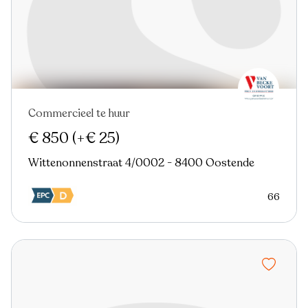
Commercieel te huur
Nieuw
€ 850
(+€ 25)
Wittenonnenstraat 4/0002 - 8400 Oostende
66