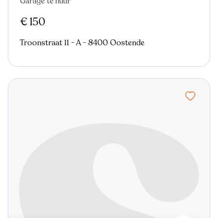
Garage te huur
Nieuw
€ 150
Troonstraat 11 - A - 8400 Oostende