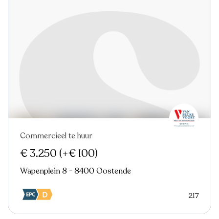
Commercieel te huur
Nieuw
€ 3.250
(+€ 100)
Wapenplein 8 - 8400 Oostende
217