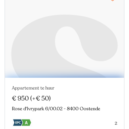
Appartement te huur
Nieuw
€ 950
(+€ 50)
Rose d'Ivrypark 6/00.02 - 8400 Oostende
2