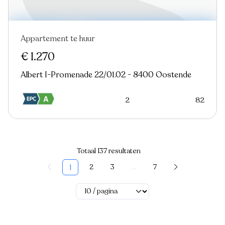
Appartement te huur
Nieuw
€ 1.270
Albert I-Promenade 22/01.02 - 8400 Oostende
2
82
Totaal 137 resultaten
2
3
...
7
1