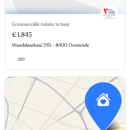
Commerciële ruimte te huur
Nieuw
€ 1.845
Wandelaarkaai 7/61 - 8400 Oostende
210