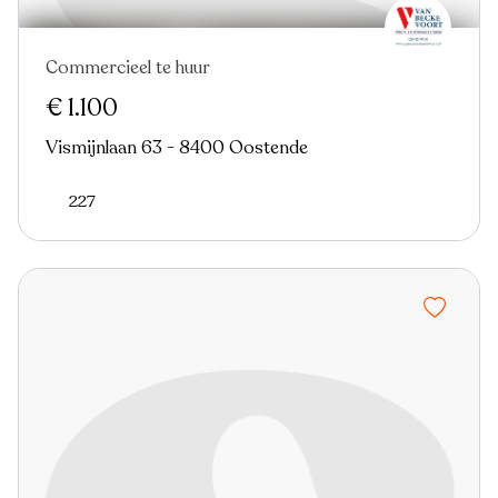
Commercieel te huur
Nieuw
€ 1.100
Vismijnlaan 63 - 8400 Oostende
227