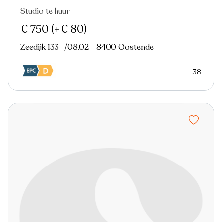
Studio te huur
Nieuw
€ 750
(+€ 80)
Zeedijk 133 -/08.02 - 8400 Oostende
38