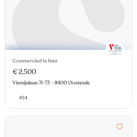
Commercieel te huur
Nieuw
€ 2.500
Vismijnlaan 71-73 - 8400 Oostende
454