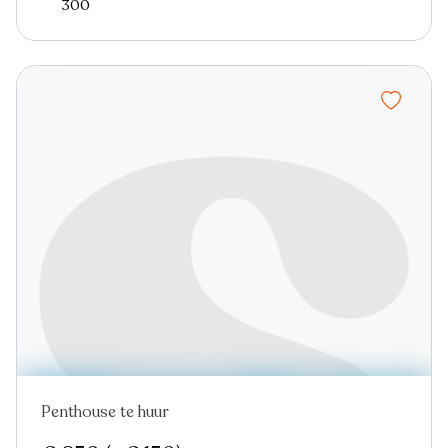
300
Penthouse te huur
Nieuw