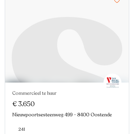
Commercieel te huur
Nieuw
€ 3.650
Nieuwpoortsesteenweg 499 - 8400 Oostende
241