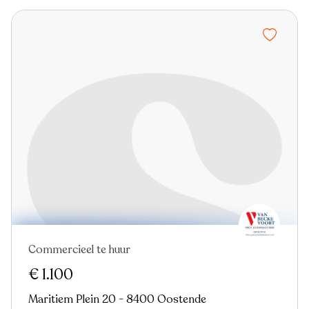
Commercieel te huur
Nieuw
€ 1.100
Maritiem Plein 20 - 8400 Oostende