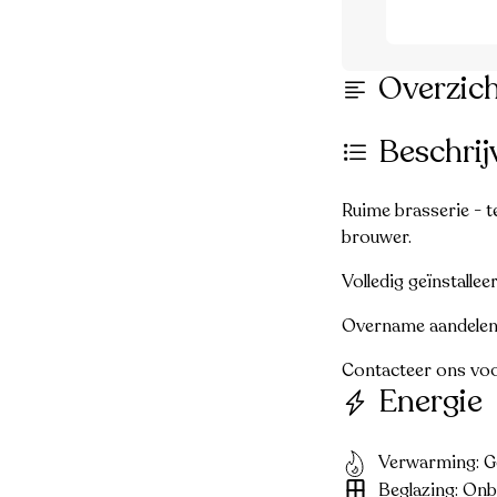
Overzic
Beschrij
Ruime brasserie - 
brouwer.
Volledig geïnstalle
Overname aandelen
Contacteer ons voo
Energie
Verwarming: G
Beglazing: On