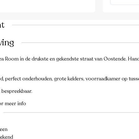
ht
ving
tea Room in de drukste en gekendste straat van Oostende. Hand
erd, perfect onderhouden, grote kelders, voorraadkamer op tuss
 bespreekbaar.
r meer info
een
bekend