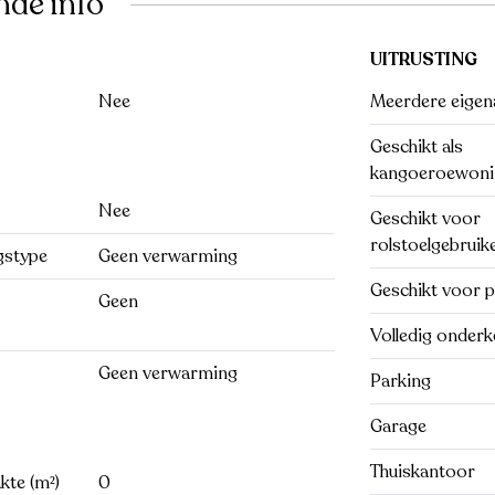
nde info
UITRUSTING
Nee
Meerdere eigen
Geschikt als
kangoeroewoni
Nee
Geschikt voor
rolstoelgebruik
gstype
Geen verwarming
Geschikt voor p
Geen
Volledig onderk
Geen verwarming
Parking
Garage
Thuiskantoor
te (m²)
0