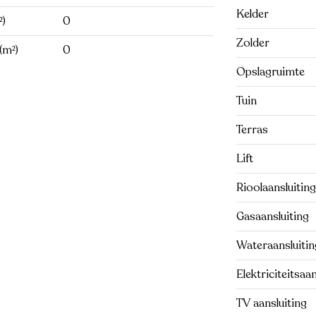
Kelder
²)
0
Zolder
(m²)
0
Opslagruimte
Tuin
Terras
Lift
Rioolaansluiting
Gasaansluiting
Wateraansluitin
Elektriciteitsaan
TV aansluiting