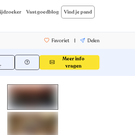
ijdzoeker
Vastgoedblog
Vind je pand
Favoriet
|
Delen
Meer info
r
vragen