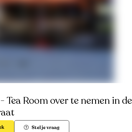
- Tea Room over te nemen in de
raat
ek
Stel je vraag