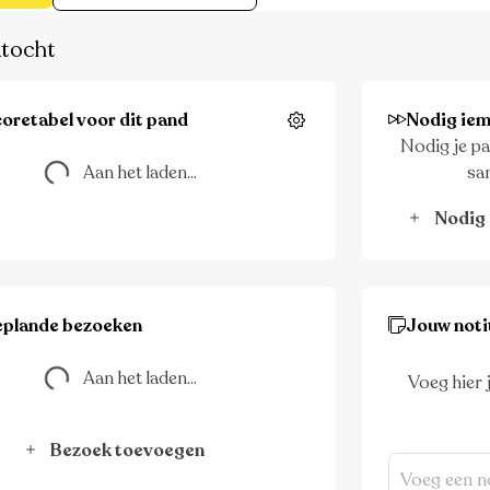
tocht
Aan het laden...
oretabel voor dit pand
Nodig iem
Instellingen
Nodig je pa
Aan het laden...
sa
Nodig 
Aan het laden...
eplande bezoeken
Jouw noti
Aan het laden...
Voeg hier 
Bezoek toevoegen