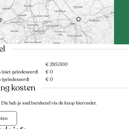
el
€ 295.000
(niet geïndexeerd)
€ 0
 (geïndexeerd)
€ 0
ing kosten
ie heb je snel berekend via de knop hieronder.
sten