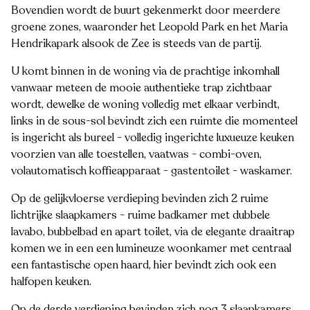
Bovendien wordt de buurt gekenmerkt door meerdere
groene zones, waaronder het Leopold Park en het Maria
Hendrikapark alsook de Zee is steeds van de partij.
U komt binnen in de woning via de prachtige inkomhall
vanwaar meteen de mooie authentieke trap zichtbaar
wordt, dewelke de woning volledig met elkaar verbindt,
links in de sous-sol bevindt zich een ruimte die momenteel
is ingericht als bureel - volledig ingerichte luxueuze keuken
voorzien van alle toestellen, vaatwas - combi-oven,
volautomatisch koffieapparaat - gastentoilet - waskamer.
Op de gelijkvloerse verdieping bevinden zich 2 ruime
lichtrijke slaapkamers - ruime badkamer met dubbele
lavabo, bubbelbad en apart toilet, via de elegante draaitrap
komen we in een een lumineuze woonkamer met centraal
een fantastische open haard, hier bevindt zich ook een
halfopen keuken.
Op de derde verdieping bevinden zich nog 3 slaapkamers.