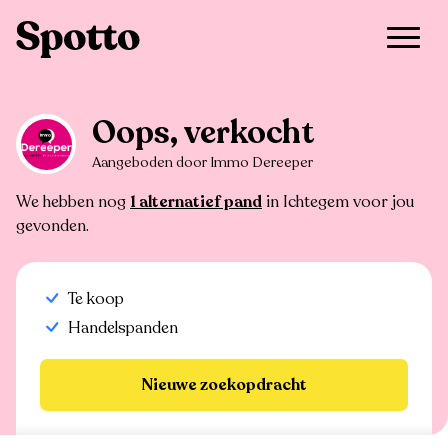
>
Te koop
>
Ichtegem
>
Handelspand
Oops, verkocht
Aangeboden door Immo Dereeper
We hebben nog
1 alternatief pand
in Ichtegem voor jou
gevonden.
Te koop
Handelspanden
Nieuwe zoekopdracht