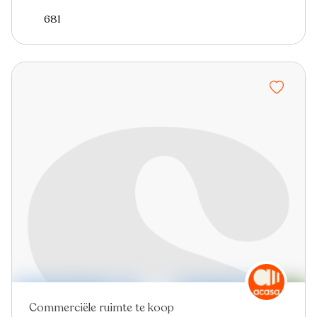
681
Commerciële ruimte te koop
In optie