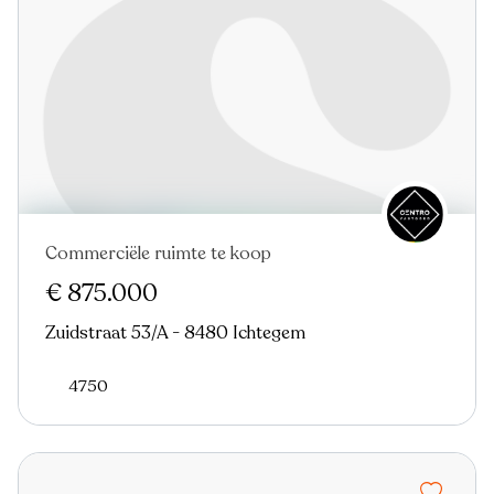
Commerciële ruimte te koop
In optie
€ 875.000
Zuidstraat 53/A - 8480 Ichtegem
4750