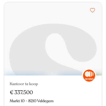
Kantoor te koop
In optie
€ 337.500
Markt 10 - 8210 Veldegem