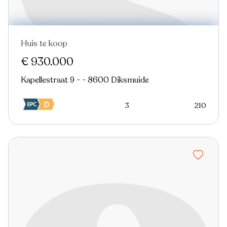
Huis te koop
Nieuw
€ 930.000
Kapellestraat 9 - - 8600 Diksmuide
3
210