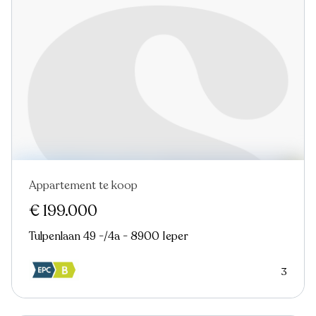
Appartement te koop
Nieuw
€ 199.000
Tulpenlaan 49 -/4a - 8900 Ieper
3