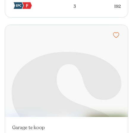
3
192
Garage te koop
Nieuw