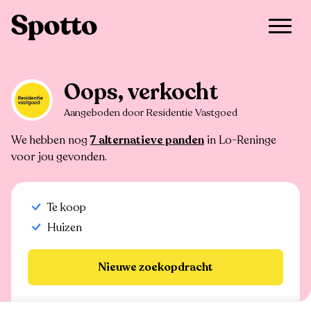
>
Te koop
>
Lo-Reninge
>
Huis
Oops, verkocht
Aangeboden door Residentie Vastgoed
We hebben nog
7 alternatieve panden
in Lo-Reninge
voor jou gevonden.
Te koop
Huizen
Nieuwe zoekopdracht