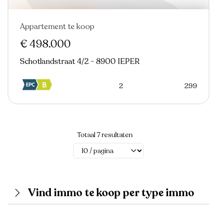
Appartement te koop
Nieuw
€ 498.000
Schotlandstraat 4/2 - 8900 IEPER
2
299
Totaal 7 resultaten
Vind immo te koop per type immo