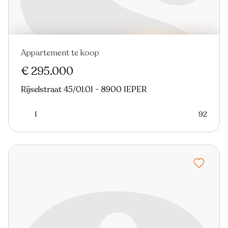
Appartement te koop
Nieuw
€ 295.000
Rijselstraat 45/01.01 - 8900 IEPER
1
92