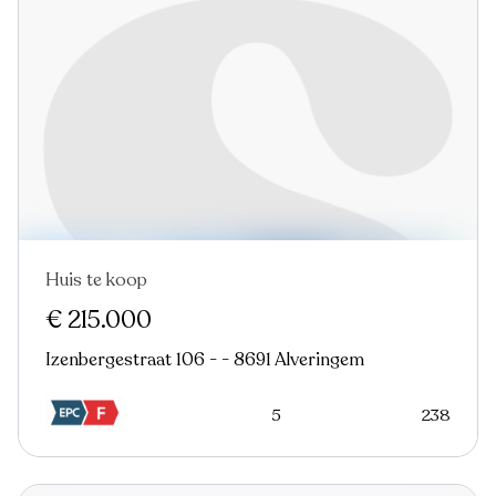
Huis te koop
Nieuw
€ 215.000
Izenbergestraat 106 - - 8691 Alveringem
5
238