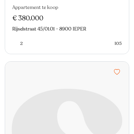
Appartement te koop
Nieuw
€ 380.000
Rijselstraat 45/01.01 - 8900 IEPER
2
105