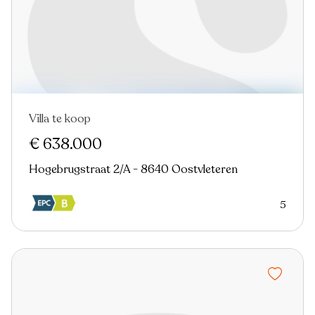
Villa te koop
Nieuw
€ 638.000
Hogebrugstraat 2/A - 8640 Oostvleteren
5