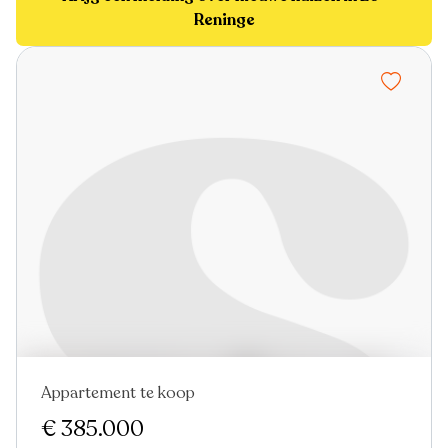
Reninge
Appartement te koop
Nieuw
€ 385.000