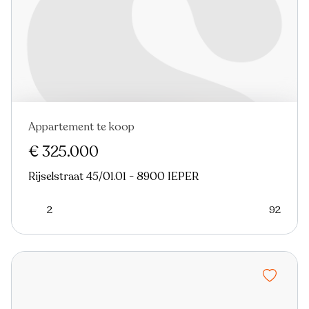
Appartement te koop
Nieuw
€ 325.000
Rijselstraat 45/01.01 - 8900 IEPER
2
92