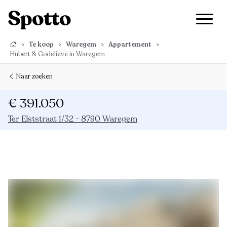
>
Te koop
>
Waregem
>
Appartement
>
Hubert & Godelieve in Waregem
Naar zoeken
€ 391.050
Ter Elststraat 1/32 - 8790 Waregem