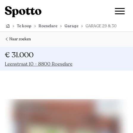
>
Te koop
>
Roeselare
>
Garage
>
GARAGE 29 & 30
Naar zoeken
€ 31.000
Leenstraat 10 - 8800 Roeselare