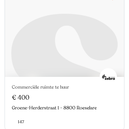
Commerciële ruimte te huur
Nieuw
€ 400
Groene-Herderstraat 1 - 8800 Roeselare
147