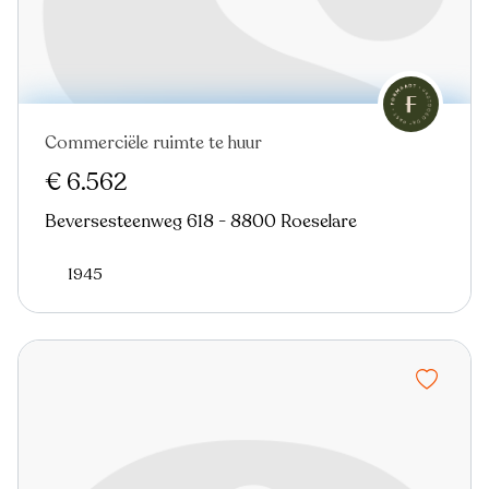
Commerciële ruimte te huur
Nieuw
€ 6.562
Beversesteenweg 618 - 8800 Roeselare
1945