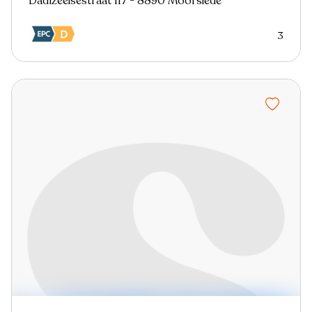
Dadizeelsestraat 117 - 8890 Moorslede
3