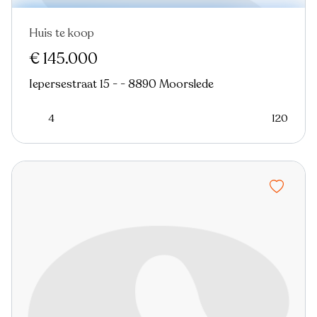
Huis te koop
Nieuw
€ 145.000
Iepersestraat 15 - - 8890 Moorslede
4
120