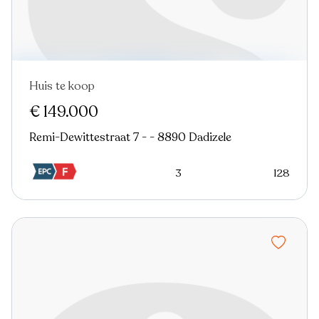
Huis te koop
In optie
€ 149.000
Remi-Dewittestraat 7 - - 8890 Dadizele
3
128