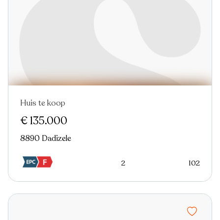
Huis te koop
€ 135.000
8890 Dadizele
2
102