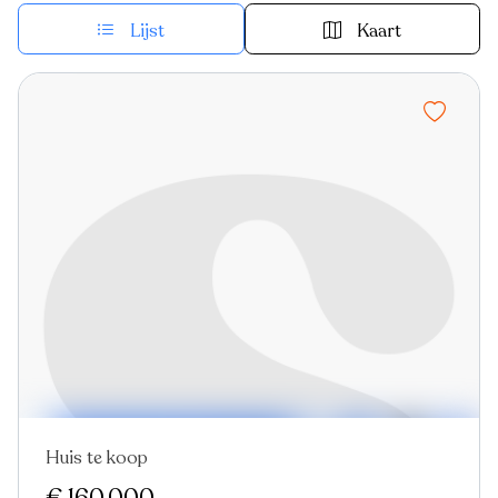
Lijst
Kaart
Huis te koop
Nieuw