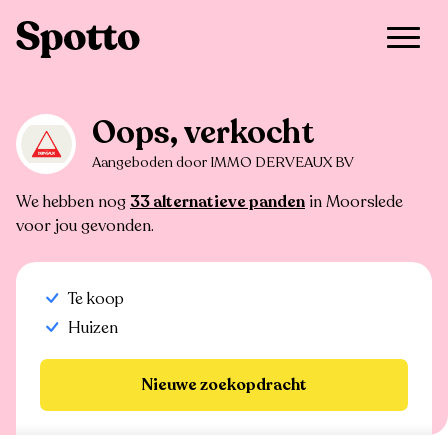
>
Te koop
>
Moorslede
>
Huis
Oops, verkocht
Aangeboden door IMMO DERVEAUX BV
We hebben nog
33 alternatieve panden
in Moorslede
voor jou gevonden.
Te koop
Huizen
Nieuwe zoekopdracht