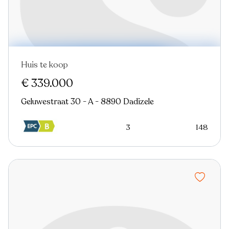
Huis te koop
Nieuw
€ 339.000
Geluwestraat 30 - A - 8890 Dadizele
3
148